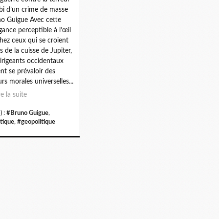
libi d’un crime de masse
o Guigue Avec cette
gance perceptible à l’œil
hez ceux qui se croient
is de la cuisse de Jupiter,
dirigeants occidentaux
nt se prévaloir des
urs morales universelles...
re la suite
) :
#Bruno Guigue
,
itique
,
#geopolitique