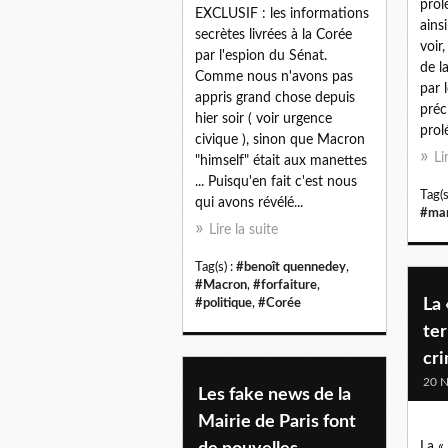
prol
EXCLUSIF : les informations
ains
secrètes livrées à la Corée
voir
par l'espion du Sénat.
de l
Comme nous n'avons pas
par 
appris grand chose depuis
préc
hier soir ( voir urgence
prolé
civique ), sinon que Macron
Li
"himself" était aux manettes
... Puisqu'en fait c'est nous
Tag(s
qui avons révélé...
#ma
Lire la suite
Tag(s) :
#benoît quennedey
,
#Macron
,
#forfaiture
,
La 
#politique
,
#Corée
ter
cr
20 
Les fake news de la
Mairie de Paris font
La «