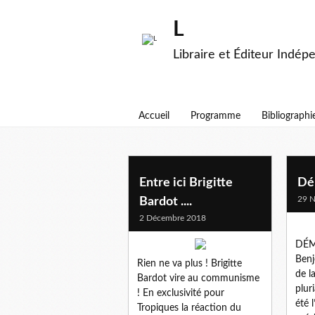
L
Libraire et Éditeur Indép
Accueil
Programme
Bibliographi
politique
Entre ici Brigitte
Dé
29 
Bardot ....
2 Décembre 2018
DÉM
Benj
Rien ne va plus ! Brigitte
de l
Bardot vire au communisme
plur
! En exclusivité pour
été 
Tropiques la réaction du