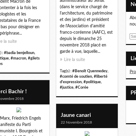
administrateur au Sénat
ident Macron de
(dans le service chargé de
ntenter à la fois les
l'architecture, du patrimoine
ologistes et les
Abo
et des jardins) et président
estataires de la France
nou
de l'Association d'amitié
 bas pour désigner en
franco-coréenne (AAFC), est
périphrase...
E
depuis le dimanche 25
re la suite
m
novembre 2018 placé en
a
garde à vue, laquelle...
) :
#badia benjelloun
,
i
L
itique
,
#macron
,
#gilets
Lire la suite
l
es
Tag(s) :
#Benoît Quennedey
,
Pr
#comté de soutien
,
#liberté
d'expression
,
#politique
,
#justice
,
#Corée
ci Bachir !
Novembre 2018
Jaune canari
 Marx, Friedrich Engels
22 Novembre 2018
anifeste du Parti
uniste I. Bourgeois et