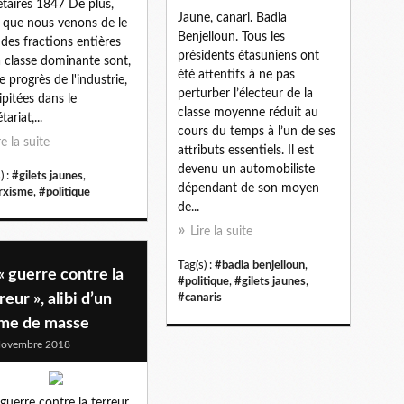
étaires 1847 De plus,
Jaune, canari. Badia
i que nous venons de le
Benjelloun. Tous les
, des fractions entières
présidents étasuniens ont
a classe dominante sont,
été attentifs à ne pas
le progrès de l'industrie,
perturber l’électeur de la
ipitées dans le
classe moyenne réduit au
tariat,...
cours du temps à l’un de ses
re la suite
attributs essentiels. Il est
devenu un automobiliste
) :
#gilets jaunes
,
dépendant de son moyen
rxisme
,
#politique
de...
Lire la suite
Tag(s) :
#badia benjelloun
,
« guerre contre la
#politique
,
#gilets jaunes
,
reur », alibi d’un
#canaris
ime de masse
Novembre 2018
 guerre contre la terreur