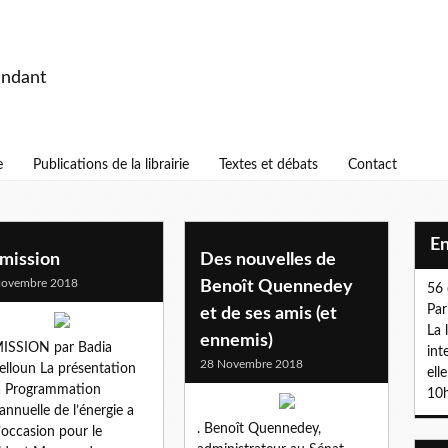
endant
e
Publications de la librairie
Textes et débats
Contact
E
mission
Des nouvelles de
Novembre 2018
Benoît Quennedey
56 
Par
et de ses amis (et
La 
ennemis)
ISSION par Badia
int
28 Novembre 2018
elloun La présentation
ell
a Programmation
10h
iannuelle de l’énergie a
. Benoît Quennedey,
l’occasion pour le