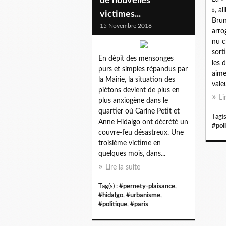
de nouvelles
», a
victimes...
Brun
15 Novembre 2018
arro
nu c
sort
En dépit des mensonges
les 
purs et simples répandus par
aime
la Mairie, la situation des
vale
piétons devient de plus en
Li
plus anxiogène dans le
quartier où Carine Petit et
Tag(s
Anne Hidalgo ont décrété un
#pol
couvre-feu désastreux. Une
troisième victime en
quelques mois, dans...
Lire la suite
Tag(s) :
#pernety-plaisance
,
#hidalgo
,
#urbanisme
,
#politique
,
#paris