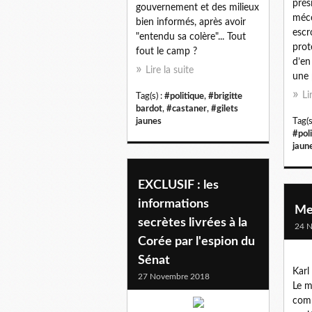
prés
gouvernement et des milieux
méco
bien informés, après avoir
escr
"entendu sa colère"... Tout
prot
fout le camp ?
d’en
Lire la suite
une 
Li
Tag(s) :
#politique
,
#brigitte
bardot
,
#castaner
,
#gilets
jaunes
Tag(s
#pol
jaun
EXCLUSIF : les
informations
Mer
secrètes livrées à la
24 
Corée par l'espion du
Sénat
Karl
27 Novembre 2018
Le m
comm