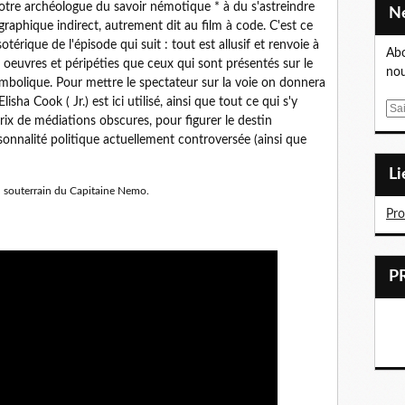
 notre archéologue du savoir némotique * à du s'astreindre
raphique indirect, autrement dit au film à code. C'est ce
otérique de l'épisode qui suit : tout est allusif et renvoie à
Abo
 oeuvres et péripéties que ceux qui sont présentés sur le
nou
mbolique. Pour mettre le spectateur sur la voie on donnera
lisha Cook ( Jr.) est ici utilisé, ainsi que tout ce qui s'y
E
rix de médiations obscures, pour figurer le destin
m
onnalité politique actuellement controversée (ainsi que
a
i
L
l
n souterrain du Capitaine Nemo.
Pr