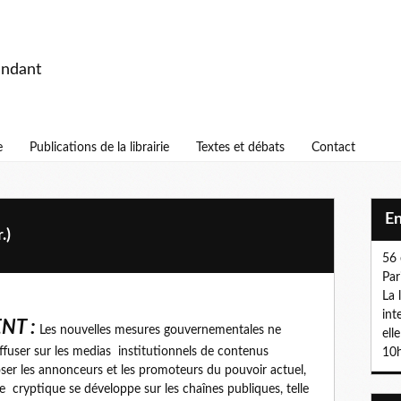
endant
e
Publications de la librairie
Textes et débats
Contact
E
.)
56 
Par
La 
int
NT :
Les nouvelles mesures gouvernementales ne
ell
ffuser sur les medias institutionnels de contenus
10h
oser les annonceurs et les promoteurs du pouvoir actuel,
 cryptique se développe sur les chaînes publiques, telle