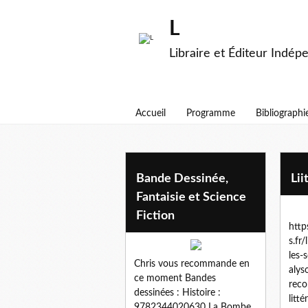
L
Libraire et Éditeur Indép
Accueil
Programme
Bibliographi
coup de coeur
Bande Dessinée,
Lii
Fantaisie et Science
Fiction
http
s.fr
les-
Chris vous recommande en
alys
ce moment Bandes
rec
dessinées : Histoire :
litt
9782344020630 La Bombe