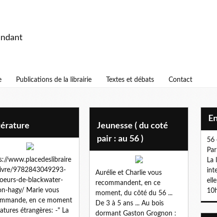
endant
e
Publications de la librairie
Textes et débats
Contact
E
térature
Jeunesse ( du coté
pair : au 56 )
56 
Par
s://www.placedeslibraire
La 
/livre/9782843049293-
int
Aurélie et Charlie vous
soeurs-de-blackwater-
ell
recommandent, en ce
on-hagy/ Marie vous
10h
moment, du côté du 56 ...
ommande, en ce moment
De 3 à 5 ans ... Au bois
ératures étrangères: -" La
dormant Gaston Grognon :