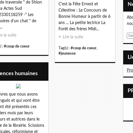
de traversée " de Shion
C'est la Fête Ernest et
a Actes Sud
Célestine : Le Concours de
2330118259 -" Les
Bonne Humeur à partir de 6
Abo
ires d'un chat " de
ans ... La petite lectrice La
nou
..
Forêt des frères Midi...
re la suite
E
Lire la suite
m
) :
#coup de coeur
a
Tag(s) :
#coup de coeur
,
#jeunesse
i
L
l
Pr
iences humaines
livres que nous avons
ingués et qui vont être
nt été présentés ces
iers mois par leurs
urs et autrices dans le
 de la librairie. Scissions
icales, réformisme et