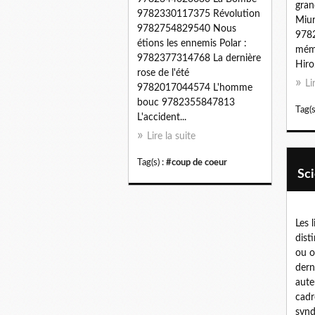
gran
9782330117375 Révolution
Miur
9782754829540 Nous
978
étions les ennemis Polar :
mémo
9782377314768 La dernière
Hiro.
rose de l'été
Li
9782017044574 L'homme
bouc 9782355847813
Tag(s
L'accident...
Lire la suite
Tag(s) :
#coup de coeur
Sc
Les 
dist
ou o
dern
aute
cadre
synd