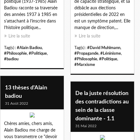
politique (1937-1985) Alain
de capacité stratégique, et sa
Badiou raconte sa traversée
débâcle aux élections
des années 1937 à 1985 en
présidentielles de 2022 en
s’attachant à l’inscrire dans
est un symptôme patent. Elle
l’histoire politique...
manque de direction,...
Lire la suite
Lire la suite
Tag(s) :
#Alain Badiou
,
Tag(s) :
#David Muhlmann
,
#Philosophie
,
#Politique
,
#Propagande
,
#Léninisme
,
#badiou
#Philosophie
,
#Politique
,
#Marxisme
13 thèses d'Alain
De la juste résolution
badiou
des contradictions au
31 Août 2022
sein de la classe
dominante - 1.1
Chères amies, chers amis,
31 Mai 2022
Alain Badiou me charge de
vous transmettre ce "devoir