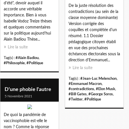
d'été", devoir auquel il
De la juste résolution des
accorde une véritable
contradictions (au sein de la
importance. Bien à vous
classe moyenne dominante)
Isabelle Vodoz Treize thèses
Version corrigée des
et quelques commentaires
coquilles et complétée d'un
sur la politique aujourd’hui
résumé. 1.1 Dossier
Alain Badiou Thèse...
pédagogique citoyen établi
Lire la suite
en vue des prochaines
échéances électorales sous la
Tag(s) :
#Alain Badiou
,
direction d'Emmanuel...
#Philosophie
,
#Politique
Lire la suite
Tag(s) :
#Jean-Luc Melenchon
,
#Emmanuel Macron
,
D'une phobie l'autre
#contradictions
,
#Elon Musk
,
#Bill Gates
,
#George Soros
,
5 Novembre 2021
#Twitter
,
#Politique
De quoi la pandémie de
vaccinophobie est-elle le
nom ? Comme la réponse