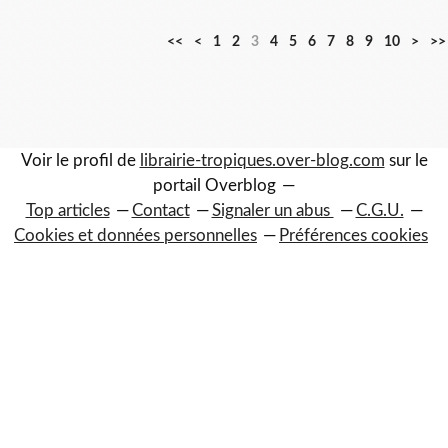
2
3
<<
<
1
2
3
4
5
6
7
8
9
10
>
>>
0
0
Voir le profil de
librairie-tropiques.over-blog.com
sur le
portail Overblog
Top articles
Contact
Signaler un abus
C.G.U.
Cookies et données personnelles
Préférences cookies