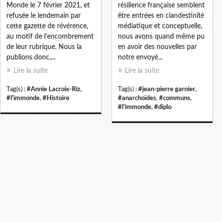
Monde le 7 février 2021, et
résilience française semblent
refusée le lendemain par
être entrées en clandestinité
cette gazette de révérence,
médiatique et conceptuelle,
au motif de l'encombrement
nous avons quand même pu
de leur rubrique. Nous la
en avoir des nouvelles par
publions donc,...
notre envoyé...
Lire la suite
Lire la suite
Tag(s) :
#Annie Lacroix-Riz
,
Tag(s) :
#jean-pierre garnier
,
#l'immonde
,
#Histoire
#anarchoïdes
,
#communs
,
#l'immonde
,
#diplo