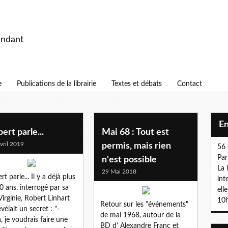
endant
e
Publications de la librairie
Textes et débats
Contact
E
ert parle...
Mai 68 : Tout est
vril 2019
permis, mais rien
56 
Par
n'est possible
La 
29 Mai 2018
t parle... Il y a déjà plus
int
0 ans, interrogé par sa
ell
 Virginie, Robert Linhart
10h
Retour sur les "événements"
évélait un secret : "-
de mai 1968, autour de la
, je voudrais faire une
BD d' Alexandre Franc et