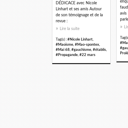
enqu
DÉDICACE avec Nicole
faud
Linhart et ses amis Autour
avis
de son témoignage et de la
parle
revue :
Li
Lire la suite
Tag(s
Tag(s) :
#Nicole Linhart
,
#Ma
#Maoïsme
,
#Mao-spontex
,
#gau
#Mai 68
,
#gauchisme
,
#établis
,
Prol
#Propagande
,
#22 mars