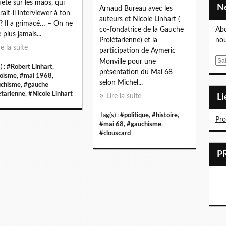
ête sur les maos, qui
Arnaud Bureau avec les
rait-il interviewer à ton
auteurs et Nicole Linhart (
 ? Il a grimacé… – On ne
co-fondatrice de la Gauche
Abo
 plus jamais...
Prolétarienne) et la
nou
re la suite
participation de Aymeric
E
Monville pour une
) :
#Robert Linhart
,
m
présentation du Mai 68
oïsme
,
#mai 1968
,
a
selon Michel...
chisme
,
#gauche
i
étarienne
,
#Nicole Linhart
Lire la suite
L
l
Tag(s) :
#politique
,
#histoire
,
Pr
#mai 68
,
#gauchisme
,
#clouscard