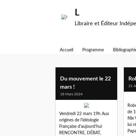
L
Libraire et Éditeur Indép
Accueil
Programme
Bibliographi
gauchisme
Du mouvement le 22
Rob
21 A
mars !
18 Mars 2024
Rober
de 1
Vendredi 22 mars 19h Aux
fille
origines de l'idéologie
lui r
Française d'aujourd'hui
Papa
RENCONTRE, DÉBAT,