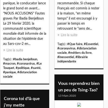
panique, le conducator lance
recommandée. Si chaque
le grand bond en avant...
Français est commis à rester
"NOUS ACCUSONS" Fautes
à la maison, "en même
graves Par Badia Benjelloun
temps" il est encouragé à y
Le 29 février 2020, la
passer le temps en
communauté scientifique
retrouvant le "sens de...
mondiale était informée de la
Lire la suite
situation de l’épidémie due
au Sars-cov-2 en...
Tag(s) :
#Que faire
,
#Essentiel
,
#coronavirus
,
#distanciation
Lire la suite
sociale
,
#métiers du livre
,
#inessentiel
,
#librairie
Tag(s) :
#badia benjelloun
,
indépendante
#macron
,
#coronavirus
,
#Le
Touquet
,
#politique
,
#santé
,
#panique
,
#distanciation
sociale
Vous reprendrez bien
un peu de Tsing-Tao?
13 Mars 2020
Corona toi d'là que
j'my mette