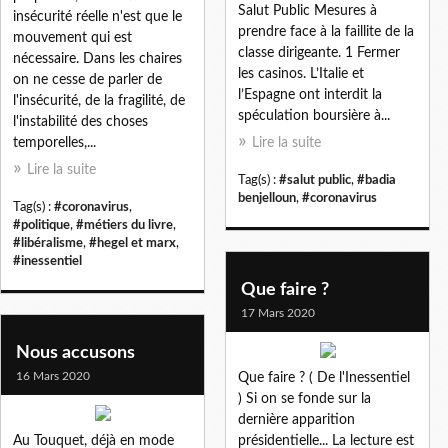
Salut Public Mesures à
insécurité réelle n'est que le
prendre face à la faillite de la
mouvement qui est
classe dirigeante. 1 Fermer
nécessaire. Dans les chaires
les casinos. L’Italie et
on ne cesse de parler de
l’Espagne ont interdit la
l'insécurité, de la fragilité, de
spéculation boursière à...
l'instabilité des choses
temporelles,...
Lire la suite
Lire la suite
Tag(s) :
#salut public
,
#badia
benjelloun
,
#coronavirus
Tag(s) :
#coronavirus
,
#politique
,
#métiers du livre
,
#libéralisme
,
#hegel et marx
,
#inessentiel
Que faire ?
17 Mars 2020
Nous accusons
16 Mars 2020
Que faire ? ( De l'Inessentiel
) Si on se fonde sur la
dernière apparition
Au Touquet, déjà en mode
présidentielle... La lecture est