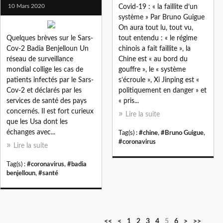
10 Mars 2020
Covid-19 : « la faillite d’un
système » Par Bruno Guigue
On aura tout lu, tout vu,
Quelques brèves sur le Sars-
tout entendu : « le régime
Cov-2 Badia Benjelloun Un
chinois a fait faillite », la
réseau de surveillance
Chine est « au bord du
mondial collige les cas de
gouffre », le « système
patients infectés par le Sars-
s’écroule », Xi Jinping est «
Cov-2 et déclarés par les
politiquement en danger » et
services de santé des pays
« pris...
concernés. Il est fort curieux
Lire la suite
que les Usa dont les
échanges avec...
Tag(s) :
#chine
,
#Bruno Guigue
,
#coronavirus
Lire la suite
Tag(s) :
#coronavirus
,
#badia
benjelloun
,
#santé
<<
<
1
2
3
4
5
6
>
>>