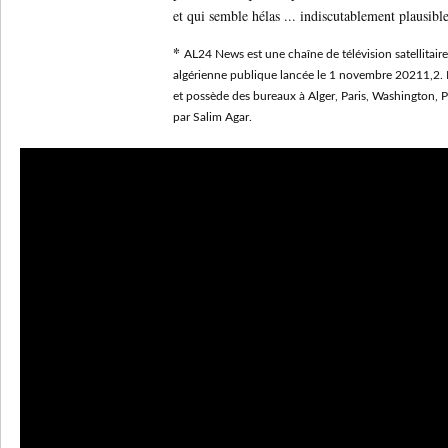
et qui semble hélas ... indiscutablement plausible
*
AL24 News est une chaîne de télévision satellitair
algérienne publique lancée le 1 novembre 20211,2. 
et possède des bureaux à Alger, Paris, Washington, P
par Salim Agar.