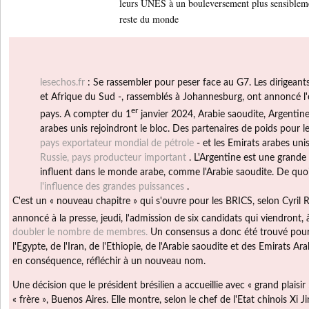
leurs UNES à un bouleversement plus sensibleme
reste du monde
lesechos.fr
: Se rassembler pour peser face au G7. Les dirigeants
et Afrique du Sud -, rassemblés à Johannesburg, ont annoncé l'
er
pays. A compter du 1
janvier 2024, Arabie saoudite, Argentine,
arabes unis rejoindront le bloc. Des partenaires de poids pour l
pays exportateur mondial de pétrole
- et les Emirats arabes uni
Russie, pays producteur important
. L'Argentine est une grande 
influent dans le monde arabe, comme l'Arabie saoudite. De quoi 
l'influence des grandes puissances
.
C'est un « nouveau chapitre » qui s'ouvre pour les BRICS, selon Cyril 
annoncé à la presse, jeudi, l'admission de six candidats qui viendront, 
doubler le nombre de membres.
Un consensus a donc été trouvé pour p
l'Egypte, de l'Iran, de l'Ethiopie, de l'Arabie saoudite et des Emirats A
en conséquence, réfléchir à un nouveau nom.
Une décision que le président brésilien a accueillie avec « grand plaisir 
« frère », Buenos Aires. Elle montre, selon le chef de l'Etat chinois Xi 