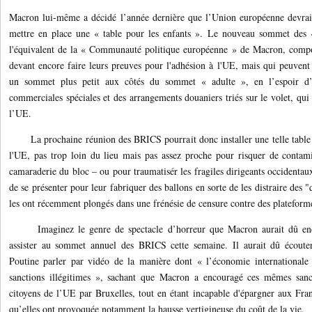
Macron lui-même a décidé l’année dernière que l’Union européenne devrait
mettre en place une « table pour les enfants ». Le nouveau sommet des 
l'équivalent de la « Communauté politique européenne » de Macron, comp
devant encore faire leurs preuves pour l'adhésion à l'UE, mais qui peuvent 
un sommet plus petit aux côtés du sommet « adulte », en l’espoir d’ê
commerciales spéciales et des arrangements douaniers triés sur le volet, qui
l’UE.
La prochaine réunion des BRICS pourrait donc installer une telle table p
l'UE, pas trop loin du lieu mais pas assez proche pour risquer de contami
camaraderie du bloc – ou pour traumatisér les fragiles dirigeants occidenta
de se présenter pour leur fabriquer des ballons en sorte de les distraire des
les ont récemment plongés dans une frénésie de censure contre des platefo
Imaginez le genre de spectacle d’horreur que Macron aurait dû endure
assister au sommet annuel des BRICS cette semaine. Il aurait dû écouter
Poutine parler par vidéo de la manière dont « l’économie internationale 
sanctions illégitimes », sachant que Macron a encouragé ces mêmes sanc
citoyens de l’UE par Bruxelles, tout en étant incapable d'épargner aux Fra
qu’elles ont provoquée notamment la hausse vertigineuse du coût de la vie.