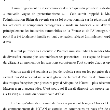
Il aurait également dû s’accommoder des critiques du président sud-afri
« nouvelle vague de protectionnisme ». Cela aurait rappelé à Ma
l'administration Biden de revenir sur sa loi protectionniste sur la réduction de
les véhicules et composants écologiques « made in America » au détri
principalement les industries automobiles de la France et de l'Allemagne. 
point il a été totalement inutile en tant que leader, relégué à simplement es
d'avis.
Il aurait pu rester là à écouter le Premier ministre indien Narendra Modi
de diversifier encore plus ses intérêts et ses partenaires – au risque de laisse
du gâteau à un moment où les sanctions européennes l'ont coupée d'autres op
Macron aurait été soumis à un jeu de roulette russe sur les poignées de ma
sachant pas s'il recevrait un accueil glacial de la part de l'un ou de plusieurs
des troupes françaises par plusieurs pays d'Afrique de l'Ouest – plus récemme
Macron n’en a aucune idée. C’est pourquoi il aurait dénoncé son propre ser
(la DGSE) à la suite du dernier coup d’État.
En tant qu'admirateur avoué de l'ancien président français Charles De G
du commandement de l'OTAN et expulsé les Américains du pays afin de ga