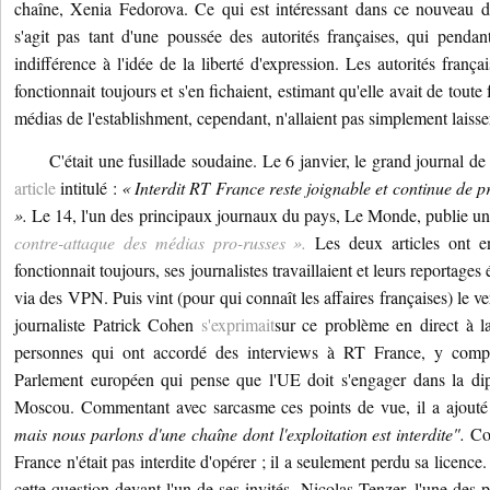
chaîne, Xenia Fedorova.
Ce qui est intéressant dans ce nouveau d
s'agit pas tant d'une poussée des autorités françaises, qui pend
indifférence à l'idée de la liberté d'expression.
Les autorités franç
fonctionnait toujours et s'en fichaient, estimant qu'elle avait de toute
médias de l'establishment, cependant, n'allaient pas simplement laisse
C'était une fusillade soudaine.
Le 6 janvier, le grand journal d
article
intitulé :
« Interdit RT France reste joignable et continue de 
».
Le 14, l'un des principaux journaux du pays, Le Monde, publie un a
contre-attaque des médias pro-russes ».
Les deux articles ont 
fonctionnait toujours, ses journalistes travaillaient et leurs reportages 
via des VPN.
Puis vint (pour qui connaît les affaires françaises) le v
journaliste Patrick Cohen
s'exprimait
sur ce problème en direct à l
personnes qui ont accordé des interviews à RT France, y comp
Parlement européen qui pense que l'UE doit s'engager dans la dip
Moscou.
Commentant avec sarcasme ces points de vue, il a ajouté
mais nous parlons d'une chaîne dont l'exploitation est interdite".
Co
France n'était pas interdite d'opérer ;
il a seulement perdu sa licence
cette question devant l'un de ses invités, Nicolas Tenzer, l'une des 