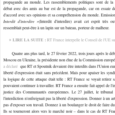
propagande au monde.
Les rassemblements politiques sont de l
débat avec des amis au bar est de la propagande, car on essaie de
d'accord avec ses opinions et sa compréhension du monde.
Emission
Interdit d'interdire »
(Interdit d'interdire) avait cet esprit très
ressemblait peut-être à un lapin sur un bateau, porteur de malheur.
LIRE LA SUITE :
RT France interpelle le Conseil de l'UE sur
Quatre ans plus tard, le 27 février 2022, trois jours après le début
Moscou en Ukraine, la présidente non élue de la Commission europé
a déclaré
que RT et Spoutnik devaient être interdits dans l'Union e
liberté d'expression était sans précédent.
Mais pour apaiser les syndic
la logique de cette attaque était telle : RT France se voyait retirer 
pouvaient continuer à travailler.
RT France a ensuite fait appel de l'i
justice des Communautés européennes.
Le 27 juillet, le tribuna
l'interdiction n'enfreignait pas la liberté d'expression.
Donner à un arti
pas d'exposer son travail.
Donnez à un boulanger le droit de faire du
Ils se tourneront alors vers le marché noir – dans le cas de RT Fra