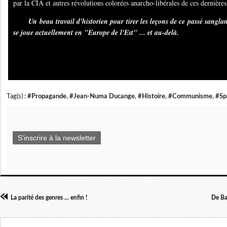
par la CIA et au
tres révolutions colorées anarcho-libérales de ces dernières
Un beau travail d'historien pour tirer les leçons de ce passé sangla
se joue actuellement en "Europe de l'Est" ... et au-delà.
Tag(s) :
#Propagande
,
#Jean-Numa Ducange
,
#Histoire
,
#Communisme
,
#Sp
S'inscrire à la newsletter
La parité des genres ... enfin !
De Ba