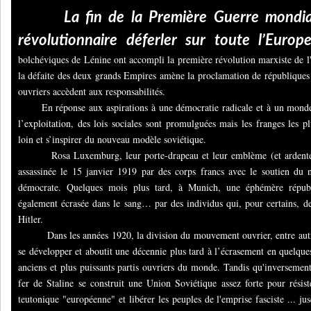
La fin de la Première Guerre mondial
révolutionnaire déferler sur toute l’Europ
bolchéviques de Lénine ont accompli la première révolution marxiste de l'
la défaite des deux grands Empires amène la proclamation de républiques
ouvriers accèdent aux responsabilités.
En réponse aux aspirations à une démocratie radicale et à un monde d
l’exploitation, des lois sociales sont promulguées mais les franges les pl
loin et s’inspirer du nouveau modèle soviétique.
Rosa Luxemburg, leur porte-drapeau et leur emblème (et ardente c
assassinée le 15 janvier 1919 par des corps francs avec le soutien du
démocrate. Quelques mois plus tard, à Munich, une éphémère républi
également écrasée dans le sang… par des individus qui, pour certains, d
Hitler.
Dans les années 1920, la division du mouvement ouvrier, entre autre
se développer et aboutit une décennie plus tard à l’écrasement en quelque
anciens et plus puissants partis ouvriers du monde. Tandis qu'inversement
fer de Staline se construit une Union Soviétique assez forte pour résist
teutonique "européenne" et libérer les peuples de l'emprise fasciste ... j