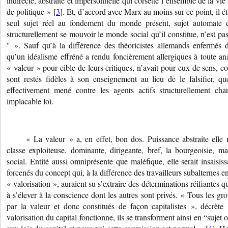
indirecte, abstraite et impersonnelle qui corsette l’ensemble de la v
de politique » [
3
]. Et, d’accord avec Marx au moins sur ce point, il é
seul sujet réel au fondement du monde présent, sujet automate et 
structurellement se mouvoir le monde social qu’il constitue, n’est pa
" ». Sauf qu’à la différence des théoricistes allemands enfermés da
qu’un idéalisme effréné a rendu foncièrement allergiques à toute ana
« valeur » pour cible de leurs critiques, n’avait pour eux de sens,
sont restés fidèles à son enseignement au lieu de le falsifier, 
effectivement mené contre les agents actifs structurellement cha
implacable loi.
« La valeur » a, en effet, bon dos. Puissance abstraite elle n
classe exploiteuse, dominante, dirigeante, bref, la bourgeoisie, ma
social. Entité aussi omniprésente que maléfique, elle serait insaisiss
forcenés du concept qui, à la différence des travailleurs subalternes en
« valorisation », auraient su s’extraire des déterminations réifiantes 
à s’élever à la conscience dont les autres sont privés. « Tous les g
par la valeur et donc constitués de façon capitalistes », décrèt
valorisation du capital fonctionne, ils se transforment ainsi en “sujet 