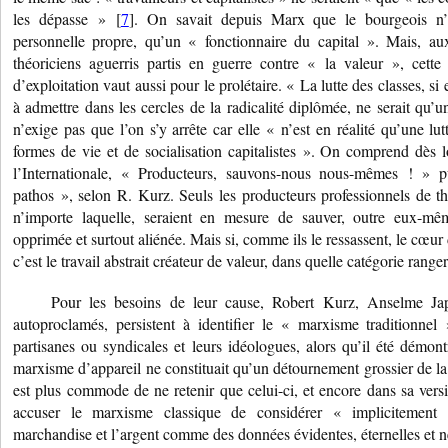
les dépasse » [
7
]. On savait depuis Marx que le bourgeois n’ét
personnelle propre, qu’un « fonctionnaire du capital ». Mais, au
théoriciens aguerris partis en guerre contre « la valeur », cette
d’exploitation vaut aussi pour le prolétaire. « La lutte des classes, si
à admettre dans les cercles de la radicalité diplômée, ne serait qu
n’exige pas que l’on s’y arrête car elle « n’est en réalité qu’une lutt
formes de vie et de socialisation capitalistes ». On comprend dès lo
l’Internationale, « Producteurs, sauvons-nous nous-mêmes ! » 
pathos », selon R. Kurz. Seuls les producteurs professionnels de thé
n’importe laquelle, seraient en mesure de sauver, outre eux-mêm
opprimée et surtout aliénée. Mais si, comme ils le ressassent, le cœur
c’est le travail abstrait créateur de valeur, dans quelle catégorie ranger
Pour les besoins de leur cause, Robert Kurz, Anselme Jap
autoproclamés, persistent à identifier le « marxisme traditionnel
partisanes ou syndicales et leurs idéologues, alors qu’il été démo
marxisme d’appareil ne constituait qu’un détournement grossier de l
est plus commode de ne retenir que celui-ci, et encore dans sa versi
accuser le marxisme classique de considérer « implicitement [si
marchandise et l’argent comme des données évidentes, éternelles et n