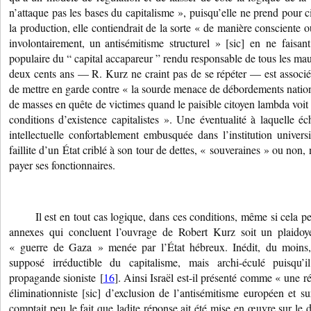
n’attaque pas les bases du capitalisme », puisqu’elle ne prend pour ci
la production, elle contiendrait de la sorte « de manière consciente o
involontairement, un antisémitisme structurel » [sic] en ne faisan
populaire du “ capital accapareur ” rendu responsable de tous les maux
deux cents ans — R. Kurz ne craint pas de se répéter — est associé 
de mettre en garde contre « la sourde menace de débordements nation
de masses en quête de victimes quand le paisible citoyen lambda voit d
conditions d’existence capitalistes ». Une éventualité à laquelle 
intellectuelle confortablement embusquée dans l’institution univers
faillite d’un État criblé à son tour de dettes, « souveraines » ou non
payer ses fonctionnaires.
Il est en tout cas logique, dans ces conditions, même si cela p
annexes qui concluent l’ouvrage de Robert Kurz soit un plaidoy
« guerre de Gaza » menée par l’État hébreux. Inédit, du moins, 
supposé irréductible du capitalisme, mais archi-éculé puisqu’i
propagande sioniste [
16
]. Ainsi Israël est-il présenté comme « une r
éliminationniste [sic] d’exclusion de l’antisémitisme européen et 
comptait peu le fait que ladite réponse ait été mise en œuvre sur le 