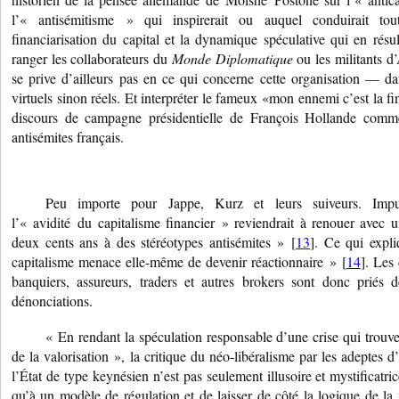
l’« antisémitisme » qui inspirerait ou auquel conduirait tou
financiarisation du capital et la dynamique spéculative qui en résul
ranger les collaborateurs du
Monde Diplomatique
ou les militants 
se prive d’ailleurs pas en ce qui concerne cette organisation — d
virtuels sinon réels. Et interpréter le fameux «mon ennemi c’est la fi
discours de campagne présidentielle de François Hollande comm
antisémites français.
Peu importe pour Jappe, Kurz et leurs suiveurs. Impu
l’« avidité du capitalisme financier » reviendrait à renouer avec 
deux cents ans à des stéréotypes antisémites » [
13
]. Ce qui expli
capitalisme menace elle-même de devenir réactionnaire » [
14
]. Les
banquiers, assureurs, traders et autres brokers sont donc priés
dénonciations.
« En rendant la spéculation responsable d’une crise qui trouve
de la valorisation », la critique du néo-libéralisme par les adeptes d
l’État de type keynésien n’est pas seulement illusoire et mystificatri
qu’à un modèle de régulation et de laisser de côté la logique de la 