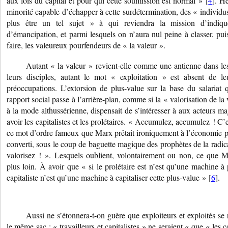
aux lois du capital et pour qui cette soumission est normal » [
4
]. H
minorité capable d’échapper à cette surdétermination, des « individu
plus être un tel sujet » à qui reviendra la mission d’indi
d’émancipation, et parmi lesquels on n’aura nul peine à classer, puis
faire, les valeureux pourfendeurs de « la valeur ».
Autant « la valeur » revient-elle comme une antienne dans le
leurs disciples, autant le mot « exploitation » est absent de 
préoccupations. L’extorsion de plus-value sur la base du salariat 
rapport social passe à l’arrière-plan, comme si la « valorisation de la
à la mode althussérienne, dispensait de s’intéresser à aux acteurs ma
avoir les capitalistes et les prolétaires. « Accumulez, accumulez ! C’es
ce mot d’ordre fameux que Marx prêtait ironiquement à l’économie p
converti, sous le coup de baguette magique des prophètes de la radical
valorisez ! ». Lesquels oublient, volontairement ou non, ce que M
plus loin. À avoir que « si le prolétaire est n’est qu’une machine à 
capitaliste n’est qu’une machine à capitaliser cette plus-value » [
6
].
Aussi ne s’étonnera-t-on guère que exploiteurs et exploités se
le même sac : « travailleurs et capitalistes » ne seraient « que « les