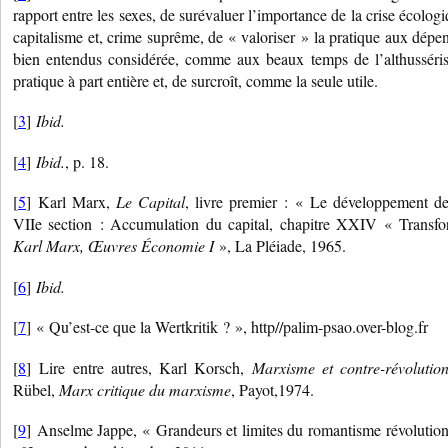
rapport entre les sexes, de surévaluer l’importance de la crise écolog
capitalisme et, crime suprême, de « valoriser » la pratique aux dépens
bien entendus considérée, comme aux beaux temps de l’althussér
pratique à part entière et, de surcroît, comme la seule utile.
[
3
]
Ibid.
[
4
]
Ibid.
, p. 18.
[
5
] Karl Marx,
Le Capital
, livre premier : « Le développement de 
VIIe section : Accumulation du capital, chapitre XXIV « Transfor
Karl Marx, Œuvres Économie I
», La Pléiade, 1965.
[
6
]
Ibid.
[
7
] « Qu’est-ce que la Wertkritik ? », http//palim-psao.over-blog.fr
[
8
] Lire entre autres, Karl Korsch,
Marxisme et contre-révolutio
Rübel,
Marx critique du marxisme
, Payot,1974.
[
9
] Anselme Jappe, « Grandeurs et limites du romantisme révolution