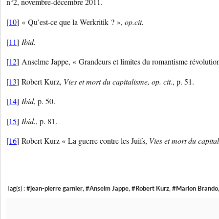
n°2, novembre-décembre 2011.
[
10
] « Qu’est-ce que la Werkritik ? »,
op.cit.
[
11
]
Ibid.
[
12
] Anselme Jappe, « Grandeurs et limites du romantisme révolutio
[
13
] Robert Kurz,
Vies et mort du capitalisme, op. cit.
, p. 51.
[
14
]
Ibid
, p. 50.
[
15
]
Ibid.
, p. 81.
[
16
] Robert Kurz « La guerre contre les Juifs,
Vies et mort du capita
Tag(s) :
#jean-pierre garnier
,
#Anselm Jappe
,
#Robert Kurz
,
#Marlon Brando