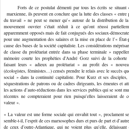
Forts de ce postulat démenti par tous les écrits se situant
marxienne, ils peuvent en conclure que la lutte des classes « entre 
du travail » ne peut se mener qu’« autour de la distribution de la
mouvement ouvrier s’était réduit à ce qu’ont réussi partiellem
apparemment opposés mais de fait conjugués des sociaux-démocrates e
pour une augmentation des salaires et la mise en place de l’« État
cause des bases de la société capitaliste. Les considérations méprisan
de classe du prolétariat entrée dans sa phase terminale » rappelle
mémoire courte les prophéties d’André Gorz suivi de la cohorte 
faisant leurs « adieux au prolétariat » au profit des « nouv
(écologistes, féministes…) censés prendre le relais avec le succès qu
social » dans la continuité capitaliste. Pour Kurz et ses disciples,
séquestrations de patrons ou de cadres dirigeants, les émeutes et att
les actions d’auto-réductions dans les services publics qui se sont mu
récentes ne compteraient pour rien puisqu’elles laisseraient de c
valeur ».
« La valeur est une forme sociale qui envahit tout », proclament ses
semble-t-il, l’esprit de ces marxosophes durs et purs de part et d’aut
de ceux d’outre-Atlantique, qui ne voient plus qu’elle, délaissant