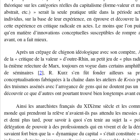
théorique sur les catégories réelles du capitalisme (forme-valeur et m
abstrait, etc.) » serait la seule pratique utile dans la période ac
individus, sur la base de leur expérience, en éprouve et découvre la 
cette expérience en critique radicale en actes. Le moins que l’on pui
qu’en matière d’innovations conceptuelles susceptibles de rompre 
avant, on a fait mieux.
Après un crêpage de chignon idéologique avec son compère, 
de la « critique de la valeur » d’outre-Rhin, au petit jeu de « plus r
la énième relecture de Marx, toujours en vogue dans certains amphithéâ
de séminaires [
2
], R. Kurz s’en fût fonder ailleurs sa pro
conceptualisations fabriquées à la chaîne dans les ateliers de
Krisis
p
des truismes assénés avec l’arrogance de gens qui ne doutent pas un in
découvrir ce que d’autres ont pourtant trouvé bien longtemps avant e
Ainsi les anarchistes français du XIXème siècle et les commu
monde qui prendront la relève n’avaient-ils pas attendu les messies 
et demi plus tard, pour savoir à quoi s’en tenir au sujet la « pol
délégation de pouvoir à des professionnels qui en vivent et de la dé
savaient fort bien que la « dynamique du capital » s’était constituée