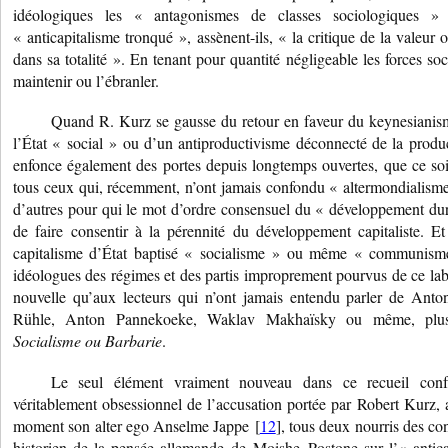
idéologiques les « antagonismes de classes sociologiques »
« anticapitalisme tronqué », assènent-ils, « la critique de la valeur 
dans sa totalité ». En tenant pour quantité négligeable les forces soc
maintenir ou l’ébranler.
Quand R. Kurz se gausse du retour en faveur du keynesianism
l’État « social » ou d’un antiproductivisme déconnecté de la product
enfonce également des portes depuis longtemps ouvertes, que ce so
tous ceux qui, récemment, n’ont jamais confondu « altermondialisme 
d’autres pour qui le mot d’ordre consensuel du « développement dur
de faire consentir à la pérennité du développement capitaliste. E
capitalisme d’État baptisé « socialisme » ou même « communisme 
idéologues des régimes et des partis improprement pourvus de ce labe
nouvelle qu’aux lecteurs qui n’ont jamais entendu parler de Anto
Rühle, Anton Pannekoeke, Waklav Makhaïsky ou même, plus
Socialisme ou Barbarie
.
Le seul élément vraiment nouveau dans ce recueil confus
véritablement obsessionnel de l’accusation portée par Robert Kurz,
moment son alter ego Anselme Jappe [
12
], tous deux nourris des co
historien de la pensée allemande de Moishe Postone sur l’« antica