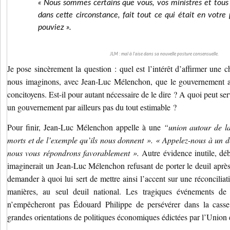
« Nous sommes certains que vous, vos ministres et tous l
dans cette circonstance, fait tout ce qui était en votr
pouviez ».
JLM : mal à l'aise dans sa nouvelle posture consensuelle.
Je pose sincèrement la question : quel est l’intérêt d’affirmer une 
nous imaginons, avec Jean-Luc Mélenchon, que le gouvernement a 
concitoyens. Est-il pour autant nécessaire de le dire ? A quoi peut se
un gouvernement par ailleurs pas du tout estimable ?
Pour finir, Jean-Luc Mélenchon appelle à une
“union autour de l
morts et de l’exemple qu’ils nous donnent ». « Appelez-nous à un d
nous vous répondrons favorablement ».
Autre évidence inutile, dé
imaginerait un Jean-Luc Mélenchon refusant de porter le deuil après 
demander à quoi lui sert de mettre ainsi l’accent sur une réconciliati
manières, au seul deuil national. Les tragiques événements d
n’empêcheront pas Édouard Philippe de persévérer dans la casse 
grandes orientations de politiques économiques édictées par l’Union