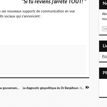
"Si tu reviens j'arrête TOUT! "
 ses nouveaux supports de communication en vue
Abo
its sociaux qui s'annoncent :
nou
E
m
a
i
L
l
Pr
« L’étrange courbette de Jean-Luc Mélenchon au gouvernement en place», par Bruno Adrie
Le diagnostic géopolitique du Dr Benjelloun : Israël, nouvelle tendance.