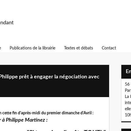
endant
e
Publications de la librairie
Textes et débats
Contact
E
lippe prêt à engager la négociation avec
56 
Par
La 
int
ell
n cette fin d'après-midi du premier dimanche d'Avril :
10h
 à Philippe Martinez :