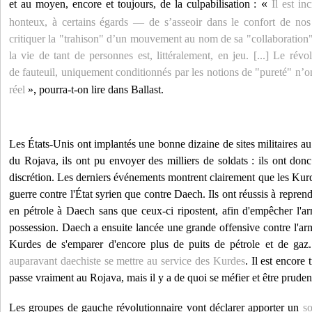
«
et au moyen, encore et toujours, de la culpabilisation
:
Il est i
honteux, à certains égards — de s’asseoir dans le confort de nos
critiquer la
"trahison" d’un mouvement au nom de sa "collaboration"
la vie de tant de personnes est, littéralement, en jeu. [...] Le révol
de fauteuil, uniquement conditionnés par les notions de "pureté" n’
réel
»
,
pourra-t-on lire dans Ballast.
Les États-Unis ont implantés une bonne dizaine de sites militaires a
du Rojava, ils ont pu envoyer des milliers de soldats : ils ont donc
discrétion. Les derniers événements montrent clairement que les Kurd
guerre contre l'État syrien que contre Daech. Ils ont réussis à reprendr
en pétrole à Daech sans que ceux-ci ripostent, afin d'empêcher l'a
possession. Daech a ensuite lancée une grande offensive contre l'ar
Kurdes de s'emparer d'encore plus de puits de pétrole et de g
auparavant daechiste se mettre au service des Kurdes
. Il est encore 
passe vraiment au Rojava, mais il y a de quoi se méfier et être pruden
Les groupes de gauche révolutionnaire vont déclarer apporter un
so