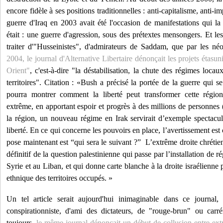
encore fidèle à ses positions traditionnelles : anti-capitalisme, anti-i
guerre d'Iraq en 2003 avait été l'occasion de manifestations qui la
était : une guerre d'agression, sous des prétextes mensongers. Et les
traiter d'"Husseinistes", d'admirateurs de Saddam, que par les né
2004, le journal d'Alternative Libertaire dénonçait les projets étas
Orient"
, c'est-à-dire "la déstabilisation, la chute des régimes loc
territoires". Citation : «Bush a précisé la portée de la guerre qui se
pourra montrer comment la liberté peut transformer cette régio
extrême, en apportant espoir et progrès à des millions de personnes (
la région, un nouveau régime en Irak servirait d’exemple spectacul
liberté. En ce qui concerne les pouvoirs en place, l’avertissement est c
pose maintenant est “qui sera le suivant ?” L’extrême droite chrétie
définitif de la question palestinienne qui passe par l’installation de
Syrie et au Liban, et qui donne carte blanche à la droite israélienne 
ethnique des territoires occupés. »
Un tel article serait aujourd'hui inimaginable dans ce journal, 
conspirationniste, d'ami des dictateurs, de "rouge-brun" ou car
toujours,
le même journal dénonçait un début de collusion entre ex