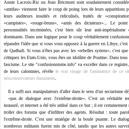
Annie Lacroix-Riz ou Jean Bricmont sont soudainement considéré
«antifas» viennent faire le coup de poing lors de leurs apparitions p
leurs auditeurs insultés et ridiculisés, traités de «conspiration
«campistes», «rouge-bruns», «amis des dictateurs»... Le poin
personnalités incriminées, c'est bien sûr leur anti-impérialisme
dominants. Dans une logique pour le coup véritablement confusionni
répandre l'idée que si vous vous opposez à la guerre en Libye, c'est
de Qadhafi. Si vous n'êtes pas avec les «rebelles syriens», c'est qu
critiquez les Etats-Unis, vous êtes un idolâtre de Poutine. Dans tous 
fascisme. Le site "confusionnisme.info" va exceller dans ce registre
de leurs calomnies, révèle
le vrai visage de l'animatrice de ce si
néoconservateurs étasuniens
.
Il a suffi aux manipulateurs d'aller dans le sens d'un sectarisme dé
«pas de dialogue avec l'extrême-droite». C'est un véritable ter
instauré, et internet a été très utilisé dans ce but ; il est certaineme
troller des forums que d'infiltrer des agents. Résultat : toute paro
l'extrême-droite. C'est une stratégie de la boule puante. Le dialo
nombreux militants furent mis de côté, tandis que les autres surveil