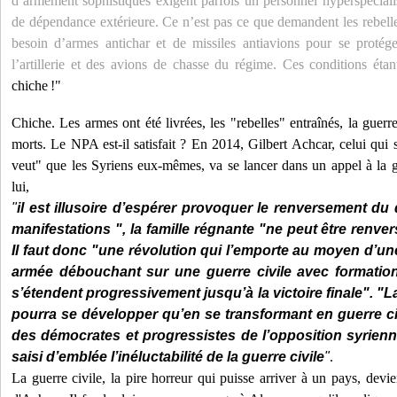
d’armement sophistiqués exigent parfois un personnel hyperspécial
de dépendance extérieure. Ce n’est pas ce que demandent les rebelles
besoin d’armes antichar et de missiles antiavions pour se protége
l’artillerie et des avions de chasse du régime. Ces conditions étan
chiche
!"
Chiche. Les armes ont été livrées, les "rebelles" entraînés, la guerr
morts. Le NPA est-il satisfait ? En 2014, Gilbert Achcar, celui qui 
veut" que les Syriens eux-mêmes, va se lancer dans un appel à la gu
lui,
"
il est illusoire d’espérer provoquer le renversement du
manifestations ", la famille régnante "ne peut être renve
Il faut donc "une révolution qui l’emporte au moyen d’un
armée débouchant sur une guerre civile avec formation
s’étendent progressivement jusqu’à la victoire finale". "L
pourra se développer qu’en se transformant en guerre civi
des démocrates et progressistes de l’opposition syrienne
saisi d’emblée l’inéluctabilité de la guerre civile
"
.
La guerre civile, la pire horreur qui puisse arriver à un pays, devi