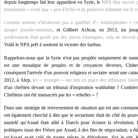
depuis longtemps fait leur apparition en Syrie, le
NPA dira encore qu
musulmans » n'ont que « peu d’écho et de présence militante sur le te
Certains auteurs n'hésiteront pas à qualifier d'« islamophobes » c
danger pseudo-islamiste
, et Gillbert Achcar, en 2013, ira jus
soulèvement était guidé par des forces islamiques, cela ne devrait 
Voilà le NPA prêt à soutenir la victoire des barbus.
Rappelons-nous que la Syrie n'est pas peuplée uniquement de sunni
est une mosaïque de peuples et de croyances diverses, Chiites
conséquent l'arrivée d'un pouvoir religieux et sectaire serait une cat
2012, à Alep,
les « insurgés » ont mis en place des tribunaux isla
d'un chrétien devant un tribunal d'inspiration wahhabite ? Combien
Chrétiens ont été massacrés par les « rebelles » ?
Dans une stratégie de renversement de situation qui est une constante
ont également cherché à dire que le sectarisme était du côté du pouvo
martelé qu'Assad était allié à Daech pour écraser la révolution. 
politiques issus des Frères par Assad, à des fins de négociation, a ét
qu'Assad avait créé de toutes pièces le djihadisme. Sur le site J