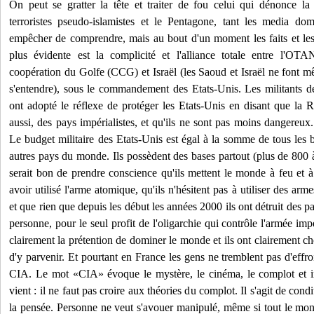
On peut se gratter la tête et traiter de fou celui qui dénonce la
terroristes pseudo-islamistes et le Pentagone, tant les media do
empêcher de comprendre, mais au bout d'un moment les faits et les
plus évidente est la complicité et l'alliance totale entre l'O
coopération du Golfe
(CCG) et Israël (les Saoud et Israël ne font 
s'entendre), sous le commandement des Etats-Unis. Les militants 
ont adopté le réflexe de protéger les Etats-Unis en disant que la 
aussi, des pays impérialistes, et qu'ils ne sont pas moins dangereux
Le budget militaire des Etats-Unis est égal à la somme de tous les b
autres pays du monde. Ils possèdent des bases partout (plus de 800 à h
serait bon de prendre conscience qu'ils mettent le monde à feu et à 
avoir utilisé l'arme atomique, qu'ils n'hésitent pas à utiliser des ar
et que rien que depuis les début les années 2000 ils ont détruit des p
personne, pour le seul profit de l'oligarchie qui contrôle l'armée imp
clairement la prétention de dominer le monde et ils ont clairement 
d'y parvenir. Et pourtant en France les gens ne tremblent pas d'effro
CIA. Le mot «CIA» évoque le mystère, le cinéma, le complot et i
vient : il ne faut pas croire aux théories du complot. Il s'agit de con
la pensée. Personne ne veut s'avouer manipulé, même si tout le mon