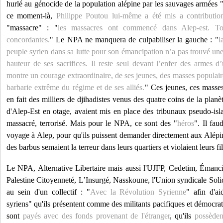
hurlé au génocide de la population alépine par les sauvages armées 
ce moment-là,
Philippe Poutou lui-même a été mis a contributio
"massacre" : "
les massacres ont commencé dans Alep-est. Tou
concordantes.
" Le NPA ne manquera de culpabiliser la gauche : "
l
peuple syrien dans sa lutte pour son émancipation n’a pas trouvé une s
hauteur de ses sacrifices. Il reste seul devant l’enfer des armes d’
montre un courage extraordinaire, de ses jeunes, des masses populaires
barbarie extrême du régime et de ses alliés.
" Ces jeunes, ces masses 
en fait des milliers de djihadistes venus des quatre coins de la planè
d'Alep-Est en otage, avaient mis en place des tribunaux pseudo-islam
massacré, terrorisé. Mais pour le NPA, ce sont des "
héros
". Il fau
voyage à Alep, pour qu'ils puissent demander directement aux Alépins
des barbus semaient la terreur dans leurs quartiers et violaient leurs fil
Le NPA, Alternative Libertaire mais aussi l'UJFP, Cedetim, Émanc
Palestine Citoyenneté, L’Insurgé, Nasskoune, l'Union syndicale Solid
au sein d'un collectif : "
Avec la Révolution Syrienne
" afin d'ai
syriens" qu'ils présentent comme des militants pacifiques et démocrat
sont
payés avec des fonds provenant de l'étranger
, qu'ils
possèden