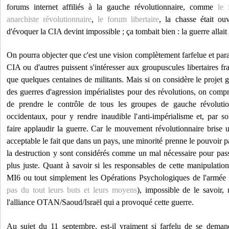
forums internet affiliés à la gauche révolutionnaire, comme
le 
anarchiste révolutionnaire
,
le forum libertaire
, la chasse était ouv
d'évoquer la CIA devint impossible ; ça tombait bien : la guerre alla
On pourra objecter que c'est une vision complètement farfelue et par
CIA ou d'autres puissent s'intéresser aux groupuscules libertaires fr
que quelques centaines de militants. Mais si on considère le projet gl
des guerres d'agression impérialistes pour des révolutions, on compren
de prendre le contrôle de tous les groupes de gauche révolutio
occidentaux, pour y rendre inaudible l'anti-impérialisme et, par sol
faire applaudir la guerre. Car le mouvement révolutionnaire brise un
acceptable le fait que dans un pays, une minorité prenne le pouvoir pa
la destruction y sont considérés comme un mal nécessaire pour pass
plus juste. Quant à savoir si les responsables de cette manipulatio
MI6 ou tout simplement les Opérations Psychologiques de l'armée 
pas du tout leurs buts et leurs moyens
), impossible de le savoir, m
l'alliance OTAN/Saoud/Israël qui a provoqué cette guerre.
Au sujet du 11 septembre, est-il vraiment si farfelu de se deman