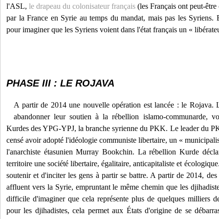
l'ASL,
le drapeau du colonisateur français
(les Français ont peut-êtr
par la France en Syrie au temps du mandat, mais pas les Syriens. Et
pour imaginer que les Syriens voient dans l'état français un « libérateu
PHASE III : LE ROJAVA
A partir de 2014 une nouvelle opération est lancée : le Rojava. Le
abandonner leur soutien à la rébellion islamo-communarde, von
Kurdes des YPG-YPJ, la branche syrienne du PKK. Le leader du PKK
censé avoir adopté l'idéologie communiste libertaire, un « municipalis
l'anarchiste étasunien Murray Bookchin. La rébellion Kurde décla
territoire une société libertaire, égalitaire, anticapitaliste et écologique
soutenir et d'inciter les gens à partir se battre. A partir de 2014, d
affluent vers la Syrie, empruntant le même chemin que les djihadistes
difficile d'imaginer que cela représente plus de quelques milliers
pour les djihadistes, cela permet aux États d'origine de se débarr