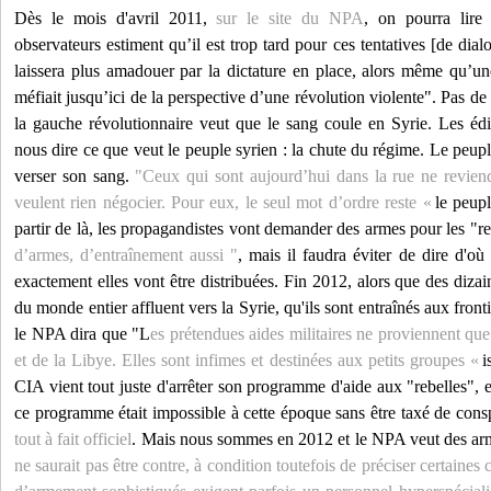
Dès le mois d'avril 2011,
sur le site du NPA
, on pourra lire
observateurs estiment qu’il est trop tard pour ces tentatives [de dia
laissera plus amadouer par la dictature en place, alors même qu’un
méfiait jusqu’ici de la perspective d’une révolution violente". Pas de
la gauche révolutionnaire veut que le sang coule en Syrie. Les édit
nous dire ce que veut le peuple syrien : la chute du régime. Le peuple
verser son sang.
"Ceux qui sont aujourd’hui dans la rue ne reviend
veulent rien négocier. Pour eux, le seul mot d’ordre reste «
le peupl
partir de là, les propagandistes vont demander des armes pour les "re
d’armes, d’entraînement aussi "
, mais il faudra éviter de dire d'où
exactement elles vont être distribuées. Fin 2012, alors que des dizain
du monde entier affluent vers la Syrie, qu'ils sont entraînés aux front
le NPA dira que "L
es prétendues aides militaires ne proviennent qu
et de la Libye. Elles sont infimes et destinées aux petits groupes «
i
CIA vient tout juste d'arrêter son programme d'aide aux "rebelles"
ce programme était impossible à cette époque sans être taxé de cons
tout à fait officiel
. Mais nous sommes en 2012 et le NPA veut des arme
ne saurait pas être contre, à condition toutefois de préciser certaines 