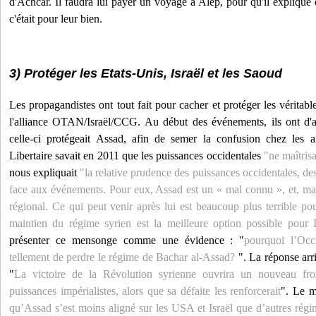
d'Achcar. Il faudra lui payer un voyage à Alep, pour qu'il explique
c'était pour leur bien.
3) Protéger les Etats-Unis, Israël et les Saoud
Les propagandistes ont tout fait pour cacher et protéger les véritabl
l'alliance OTAN/Israël/CCG. Au début des événements, ils ont d'a
celle-ci protégeait Assad, afin de semer la confusion chez les ant
Libertaire savait en 2011 que les puissances occidentales
"ne maîtrisa
nous expliquait
"la relative prudence des puissances occidentales, des
face aux événements. Pour eux, Assad est un « mal connu », et, malgr
régional. Ce qui peut venir après lui est beaucoup plus terrible po
maintien du régime syrien est la meilleure option possible pour I
présenter ce mensonge comme une évidence : "
pourquoi l’Occi
tellement de perdre le régime de Bachar al-Assad?
". La réponse arr
"
La victoire de la Révolution syrienne ouvrira un nouveau fron
puissances impérialistes, alors que sa défaite les renforcerait
". Le m
qu’Assad s’est moins aligné sur les USA et Israël que d’autres régim