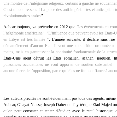
une montée de l’intégrisme religieux, certains à gauche ne soutiennent
C’est un contre-sens ! La place des anti-impérialistes et anticapitalist
révolutionnaires arabes
".
Achcar toujours, va prétendre en 2012 que "l
es événements en cours
l’hégémonie américaine", "L’influence que peuvent avoir les États-Un
en Libye est très limitée "
. L'année suivante, il déclare sans rire 
démantèlement d’aucun Etat. Il veut une « transition ordonnée »
mains, mais en garantissant la continuité fondamentale de la structu
États-Unis aient détruit les États somalien, afghan, iraquien, li
puissances occidentales ne vont apporter de soutien substantiel – 
aucune force de l’opposition, parce qu’elles ne font confiance à auc
Les auteurs précités ne sont évidemment pas tous des agents, même 
Achcar, Ghayat Naisse, Joseph Daher ou l'hystérique Ziad Majed on e
qu'on peut constater et tenter d'étudier, avec le recul historique,