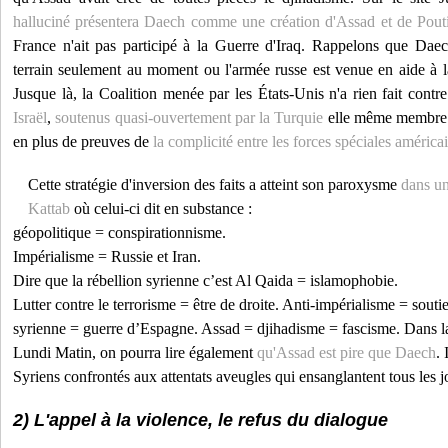
halluciné présentera Daech comme une création d'Assad et de Pout
France n'ait pas participé à la Guerre d'Iraq. Rappelons que Da
terrain seulement au moment ou l'armée russe est venue en aide à 
Jusque là, la Coalition menée par les États-Unis n'a rien fait contre
Israël
,
soutenus quasi-ouvertement par la Turquie
elle même membre d
en plus de preuves de
la complicité entre les forces spéciales améric
Cette stratégie d'inversion des faits a atteint son paroxysme
dans un
Kattab
où celui-ci dit en substance :
géopolitique = conspirationnisme.
Impérialisme = Russie et Iran.
Dire que la rébellion syrienne c’est Al Qaida = islamophobie.
Lutter contre le terrorisme = être de droite. Anti-impérialisme = sout
syrienne = guerre d’Espagne. Assad = djihadisme = fascisme. Dans la
Lundi Matin, on pourra lire également
qu'Assad est pire que Daech
.
Syriens confrontés aux attentats aveugles qui ensanglantent tous les j
2) L'appel à la violence, le refus du dialogue