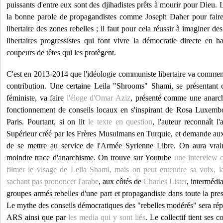
puissants d'entre eux sont des djihadistes prêts à mourir pour Dieu.
la bonne parole de propagandistes comme Joseph Daher pour faire 
libertaire des zones rebelles ; il faut pour cela réussir à imaginer de
libertaires progressistes qui font vivre la démocratie directe en h
coupeurs de têtes qui les protègent.
C'est en 2013-2014 que l'idéologie communiste libertaire va commen
contribution. Une certaine Leila "Shrooms" Shami, se présentant
féministe, va faire
l'éloge d'Omar Aziz
, présenté comme une anarchi
fonctionnement de conseils locaux en s'inspirant de Rosa Luxe
Paris. Pourtant, si on lit
le texte en question
, l'auteur reconnaît l
Supérieur créé par les Frères Musulmans en Turquie, et demande aux 
de se mettre au service de l'Armée Syrienne Libre. On aura vrai
moindre trace d'anarchisme. On trouve sur Youtube
une interview 
filmer le visage de Leila Shami, mais on peut entendre sa voix, 
sachant pas prononcer l'arabe
, aux côtés de
Charles Lister
, intermédia
groupes armés rebelles d'une part et propagandiste dans toute la pre
Le mythe des conseils démocratiques des "rebelles modérés" sera répét
ARS ainsi que par
les media qui y sont liés
. Le collectif tient ses 