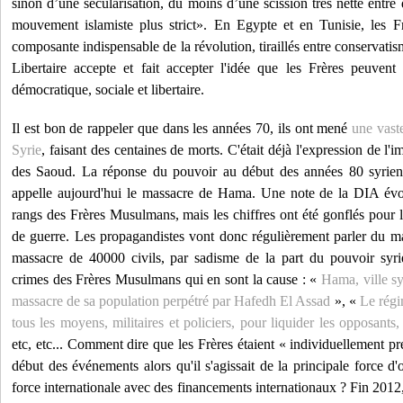
sinon d’une sécularisation, du moins d’une scission très nette entre
mouvement islamiste plus strict». En Egypte et en Tunisie, les 
composante indispensable de la révolution, tiraillés entre conservatis
Libertaire accepte et fait accepter l'idée que les Frères peuvent 
démocratique, sociale et libertaire.
Il est bon de rappeler que dans les années 70, ils ont mené
une vast
Syrie
, faisant des centaines de morts. C'était déjà l'expression de l'
des Saoud. La réponse du pouvoir au début des années 80 syrien f
appelle aujourd'hui le massacre de Hama. Une note de la DIA évo
rangs des Frères Musulmans, mais les chiffres ont été gonflés pour 
de guerre. Les propagandistes vont donc régulièrement parler du
massacre de 40000 civils, par sadisme de la part du pouvoir syri
crimes des Frères Musulmans qui en sont la cause : «
Hama, ville sy
massacre de sa population perpétré par Hafedh El Assad
», «
Le régi
tous les moyens, militaires et policiers, pour liquider les oppos
etc, etc... Comment dire que les Frères étaient « individuellement pr
début des événements alors qu'il s'agissait de la principale force d
force internationale avec des financements internationaux ? Fin 2012, 