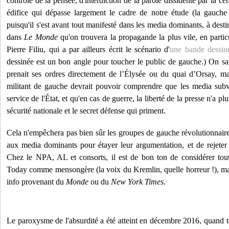
contrôle de la pensée, d'interdiction de la parole dissidente par la ce
édifice qui dépasse largement le cadre de notre étude (la gauche 
puisqu'il s'est avant tout manifesté dans les media dominants, à desti
dans
Le Monde
qu'on trouvera la propagande la plus vile, en partic
Pierre Filiu, qui a par ailleurs écrit le scénario d'
une bande dessin
dessinée est un bon angle pour toucher le public de gauche.) On s
prenait ses ordres directement de l’Élysée ou du quai d’Orsay, ma
militant de gauche devrait pouvoir comprendre que les media subve
service de l'État, et qu'en cas de guerre, la liberté de la presse n'a p
sécurité nationale et le secret défense qui priment.
Cela n'empêchera pas bien sûr les groupes de gauche révolutionnaire
aux media dominants pour étayer leur argumentation, et de rejeter t
Chez le NPA, AL et consorts, il est de bon ton de considérer tou
Today comme mensongère (la voix du Kremlin, quelle horreur !), ma
info provenant du
Monde
ou du
New York Times
.
Le paroxysme de l'absurdité a été atteint en décembre 2016, quand 