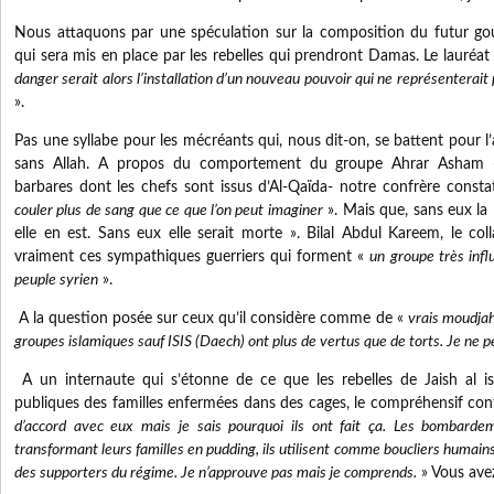
Nous attaquons par une spéculation sur la composition du futur gou
qui sera mis en place par les rebelles qui prendront Damas. Le lauréa
danger serait alors l’installation d’un nouveau pouvoir qui ne représenterait
».
Pas une syllabe pour les mécréants qui, nous dit-on, se battent pour
sans Allah. A propos du comportement du groupe Ahrar Asham 
barbares dont les chefs sont issus d’Al-Qaïda- notre confrère consta
couler plus de sang que ce que l’on peut imaginer
». Mais que, sans eux la 
elle en est. Sans eux elle serait morte ». Bilal Abdul Kareem, le co
vraiment ces sympathiques guerriers qui forment «
un groupe très infl
peuple syrien
».
A la question posée sur ceux qu’il considère comme de «
vrais moudjah
groupes islamiques sauf ISIS (Daech) ont plus de vertus que de torts. Je ne p
A un internaute qui s’étonne de ce que les rebelles de Jaish al i
publiques des familles enfermées dans des cages, le compréhensif con
d’accord avec eux mais je sais pourquoi ils ont fait ça. Les bombarde
transformant leurs familles en pudding, ils utilisent comme boucliers humai
des supporters du régime. Je n’approuve pas mais je comprends.
» Vous ave