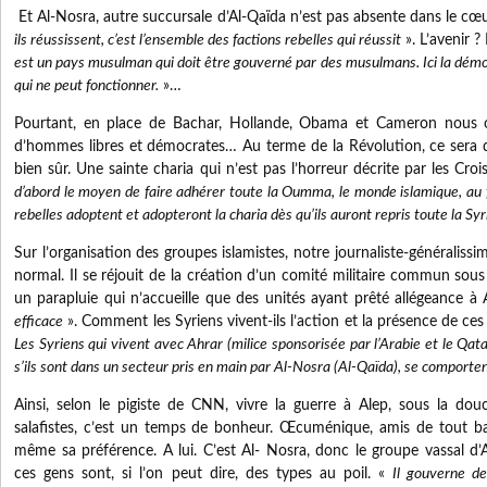
Et Al-Nosra, autre succursale d’Al-Qaïda n’est pas absente dans le c
ils réussissent, c’est l’ensemble des factions rebelles qui réussit
». L’avenir ? 
est un pays musulman qui doit être gouverné par des musulmans. Ici la démo
qui ne peut fonctionner.
»…
Pourtant, en place de Bachar, Hollande, Obama et Cameron nous o
d’hommes libres et démocrates… Au terme de la Révolution, ce sera don
bien sûr. Une sainte charia qui n’est pas l’horreur décrite par les Cro
d’abord le moyen de faire adhérer toute la Oumma, le monde islamique, au
rebelles adoptent et adopteront la charia dès qu’ils auront repris toute la Sy
Sur l’organisation des groupes islamistes, notre journaliste-généralissi
normal. Il se réjouit de la création d’un comité militaire commun sous
un parapluie qui n’accueille que des unités ayant prêté allégeance à
efficace
». Comment les Syriens vivent-ils l’action et la présence de ces
Les Syriens qui vivent avec Ahrar (milice sponsorisée par l’Arabie et le Qata
s’ils sont dans un secteur pris en main par Al-Nosra (Al-Qaïda), se comport
Ainsi, selon le pigiste de CNN, vivre la guerre à Alep, sous la douc
salafistes, c’est un temps de bonheur. Œcuménique, amis de tout 
même sa préférence. A lui. C’est Al- Nosra, donc le groupe vassal d
ces gens sont, si l’on peut dire, des types au poil. «
Il gouverne d