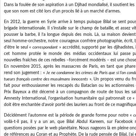
Dans la foulée de son aspiration à un Djihad mondialisé, il soutient les
que son nom est cité lors d’un procès lié à un marché d’armes.
En 2012, la guerre en Syrie arrive à temps puisque Bilal se sent pousse
brigade internationale. Il s’installe sur le champ de bataille, et assez vi
pousser la barbe, il l’a longue depuis des mois. Là, sa maison devie
seul homme-orchestre, notre courageux confrère photographie, écrit, bl
d’être le seul «
correspondant
» accrédité, supporté par les djihadistes
cet homme protée le monde des médias occidentaux lui passe p
nouvelles fraîches de ces rebelles –forcément modérés – est une chose 
En novembre 2015, après les massacres de Paris, en tant que phare d
rend son jugement : «
Je ne condamne les crimes de Paris que si l’on con
tueurs français contre des musulmans innocents
». Un propos venu du fro
fait pour enthousiasmer les rescapés du Bataclan ou les actionnaires 
Prix Bayeux a été décerné à un compagnon de route de tous les sal
Amnesty International, l’organisation humanitaire qui patronnait ce «
doit être enchantée d’avoir porté des lauriers au front de ce magnifique 
Décidément l’automne est la période de grande forme pour notre «
c
voilà-t-il pas, il y a un an, que Bilal Abdul Kareem, sur Facebook
questions posées par le web planétaire. Nous nageons là en pleine on
de références au Coran et au Prophète. De la rude pensée de Bilal, j’ai e