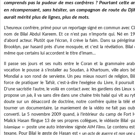
comprends pas la pudeur de mes confrères ? Pourtant cette ann
en récompensant, sans hésiter, un compagnon de route du Dji
aurait mérité plus de lignes, plus de mots.
L’heureux confrère, primé pour un reportage signé en commun avec Cl
nom de Bilal Abdul Kareem. Et ce n’est pas n’importe qui. Né en 19
d’abord acteur. Plutôt que l’écran, il crève la faim. Dans sa pérégrin
Brooklyn, par hasard près d’une mosquée, et c’est la révélation. Bilal
même que certains lui accordent le titre d’imam…
Il passe ses jours et ses nuits entre le Coran et la grammaire arab
vocation le pousse à s’installer au Soudan, à Khartoum, ville alors b
Mondial a son rond de serviette. Un peu mieux nourri de religion, Bila
force de pratiquer le Tafsïr, c’est-à-dire l’exégèse du Livre, il poursu
D’une sacristie l’autre, le voilà en contact avec les gardiens des Lieux 
propose un
job
, il va sans dire dans une chaine très halal qui vit au r
doute sur un désaccord de doctrine, notre confrère quitte la télé 
tourner un documentaire. Le maniement de la vidéo ne fait pas oubl
converti. Le 5 novembre 2009 quand, à l’intérieur du camp de Fort Ho
Malick Hasan flingue 13 de ses propres collègues, le vidéaste Bilal -pa
Islamique
»- poste une auto interview signée
AIM Films
. Le contenu est
texane. Pour Bilal le geste de Hasan est «
un acte de guerre et non une a