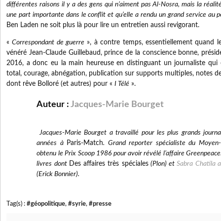
différentes raisons il y a des gens qui n’aiment pas Al-Nosra, mais la réalit
une part importante dans le conflit et qu’elle a rendu un grand service au p
Ben Laden ne soit plus là pour lire un entretien aussi revigorant.
«
Correspondant de guerre
», à contre temps, essentiellement quand l
vénéré Jean-Claude Guillebaud, prince de la conscience bonne, présid
2016, a donc eu la main heureuse en distinguant un journaliste qu
total, courage, abnégation, publication sur supports multiples, notes de
dont rêve Bolloré (et autres) pour «
I Télé
».
Auteur :
Jacques-Marie Bourget
Jacques-Marie Bourget a travaillé pour les plus grands journ
années à
Paris-Match
. Grand reporter spécialiste du Moyen
obtenu le Prix Scoop 1986 pour avoir révélé l’affaire Greenpeace
livres dont
Des affaires très spéciales
(Plon) et
Sabra Chatila 
(Erick Bonnier).
Tag(s) :
#géopolitique
,
#syrie
,
#presse