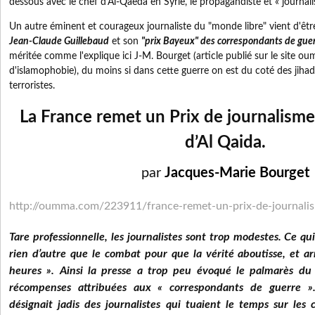
dessous avec le chef d’Al-Qaeda en Syrie, le propagandiste et « journali
Un autre éminent et courageux journaliste du "monde libre" vient d'être
Jean-Claude Guillebaud
et son
"prix Bayeux" des correspondants de gue
méritée comme l'explique ici J-M. Bourget (article publié sur le site
d'islamophobie), du moins si dans cette guerre on est du coté des jihad
terroristes.
La France remet un Prix de journalisme
d’Al Qaida.
par
Jacques-Marie Bourget
http://oumma.com/223911/
france-remet-un-prix-de-
journali
Tare professionnelle, les journalistes sont trop modestes. Ce q
rien d’autre que le combat pour que la vérité aboutisse, et a
heures ». Ainsi la presse a trop peu évoqué le palmarès du
récompenses attribuées aux « correspondants de guerre »
désignait jadis des journalistes qui tuaient le temps sur les