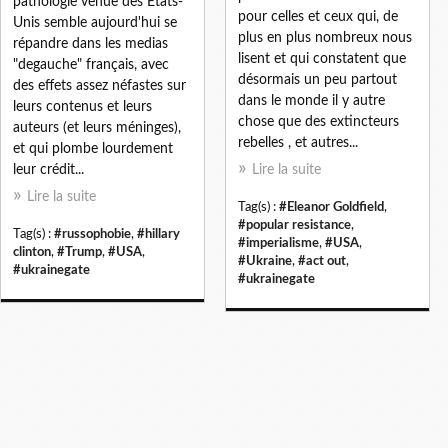
pathologie venue des Etats-
pour celles et ceux qui, de
Unis semble aujourd'hui se
plus en plus nombreux nous
répandre dans les medias
lisent et qui constatent que
"degauche" français, avec
désormais un peu partout
des effets assez néfastes sur
dans le monde il y autre
leurs contenus et leurs
chose que des extincteurs
auteurs (et leurs méninges),
rebelles , et autres...
et qui plombe lourdement
leur crédit...
Lire la suite
Lire la suite
Tag(s) :
#Eleanor Goldfield
,
#popular resistance
,
Tag(s) :
#russophobie
,
#hillary
#imperialisme
,
#USA
,
clinton
,
#Trump
,
#USA
,
#Ukraine
,
#act out
,
#ukrainegate
#ukrainegate