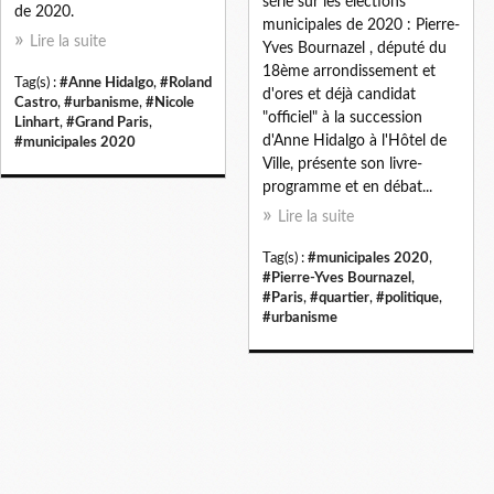
série sur les élections
de 2020.
municipales de 2020 : Pierre-
Lire la suite
Yves Bournazel , député du
18ème arrondissement et
Tag(s) :
#Anne Hidalgo
,
#Roland
d'ores et déjà candidat
Castro
,
#urbanisme
,
#Nicole
"officiel" à la succession
Linhart
,
#Grand Paris
,
d'Anne Hidalgo à l'Hôtel de
#municipales 2020
Ville, présente son livre-
programme et en débat...
Lire la suite
Tag(s) :
#municipales 2020
,
#Pierre-Yves Bournazel
,
#Paris
,
#quartier
,
#politique
,
#urbanisme