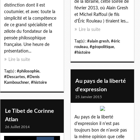
de la librairie, cette soirée de
distinction dont il est
février 2013, où Alain Gresh
coutumier, et avec toute la
et Michel Raffoul (le fils
simplicité et la compétence
d'Éric Rouleau ) tiraient les...
de ce grand spécialiste et
Lire la suite
zélote du fondateur de la
pensée philosophique
Tag(s) :
#alain gresh
,
#éric
française. Une heure de
rouleau
,
#géopolitique
,
présentation...
#histoire
Lire la suite
Tag(s) :
#philosophie
,
#Descartes
,
#Denis
Au pays de la liberté
Kambouchner
,
#histoire
d'expression
25 Janvier 2015
Le Tibet de Corinne
Au pays de la liberté
Atlan
d'expression il n'est pas
26 Juillet 2014
toujours bon de n'avoir pas
la même opinion que celle