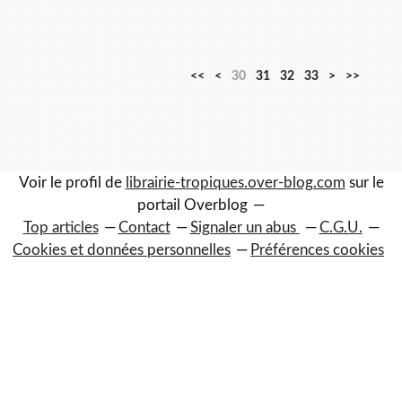
1
2
<<
<
30
31
32
33
>
>>
0
0
Voir le profil de
librairie-tropiques.over-blog.com
sur le
portail Overblog
Top articles
Contact
Signaler un abus
C.G.U.
Cookies et données personnelles
Préférences cookies