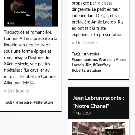
propagée par la classe
dirigeante. Le petit éditeur
indépendant Delga , et sa
préfacière Annie Lacroix-Riz
en ont fait la triste
Traductrice et romancière,
expérience. La présentation...
Corinne Atlan a présenté à la
Lire la suite
librairie son dernier livre :
sous une forme épique et
Tag(s) :
#histoire
,
romanesque l'histoire du
#communisme
,
#russie
,
#Annie
XXème siècle, vue par les
Lacroix-Riz
,
#Geoffrey
tibétains : "Le cavalier au
Roberts
,
#staline
miroir" . Le Tibet de Corinne
Atlan par Tele14
Lire la suite
Jean Lebrun raconte :
Tag(s) :
#histoire
,
#littérature
"Notre Chanel"
4 Mai 2014