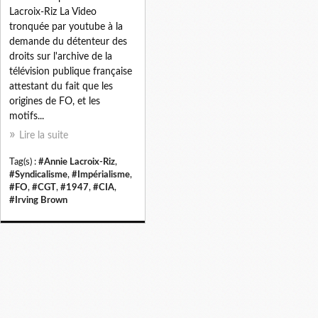
Lacroix-Riz La Video
tronquée par youtube à la
demande du détenteur des
droits sur l'archive de la
télévision publique française
attestant du fait que les
origines de FO, et les
motifs...
Lire la suite
Tag(s) :
#Annie Lacroix-Riz
,
#Syndicalisme
,
#Impérialisme
,
#FO
,
#CGT
,
#1947
,
#CIA
,
#Irving Brown