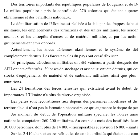
Des territoires importants des républiques populaires de Lougansk et de Don
La milice populaire a pris le contrôle de 276 colonies qui étaient auparav
ukrainienne et des bataillons nationaux.
La démilitarisation de l'Ukraine est réalisée à la fois par des frappes de haut
militaires, les emplacements des formations et des unités militaires, les aérodr
arsenaux et les entrepôts d'armes et de matériel militaire, et par les acti
groupements ennemis opposés.
Actuellement, les forces aériennes ukrainiennes et le système de dé
complètement détruits. Les forces navales du pays ont cessé d'exister.
16 principaux aérodromes militaires ont été vaincus, à partir desquels de
AFU ont été effectuées. 39 bases de stockage et arsenaux ont été détruits, qui c
stocks d'équipements, de matériel et de carburant militaires, ainsi que plu
munitions.
Les 24 formations des forces terrestres qui existaient avant le début de
importantes. L'Ukraine n'a plus de réserve organisée.
Les pertes sont reconstituées aux dépens des personnes mobilisées et du
territoriale qui n'ont pas la formation nécessaire, ce qui augmente le risque de pe
Au moment du début de l'opération militaire spéciale, les Forces armé
nationale, comptaient 260 200 militaires. Au cours du mois des hostilités, leurs
30 000 personnes, dont plus de 14 000 - irrécupérables et environ 16 000 - sanita
Sur les 2 416 chars et autres véhicules de combat blindés qui étaient au comb