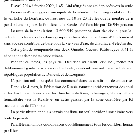
D'avril 2014 à février 2022, 1 451 304 réfugiés ont été déplacés vers la seul
En raison d'une aggravation rapide de la situation et de l'augmentation de 
le territoire du Donbass, ce n'est que du 18 au 23 février que le nombre de 
pendant ces six jours, la frontière de la Russie a été franchie par 106 946 personn
Le reste de la population - 3 600 940 personnes, dont des civils, pour la
enfants, des femmes et certains groupes vulnérables - a continué d'être bombard
sans aucune condition de base pour la vie - pas d'eau, de chauffage, d'électricité
Cette période comparable aux deux Grandes Guerres Patriotiques 1941-19
chaque jour de nombreuses victimes.
Pendant ce temps, les pays de l'Occident soi-disant "civilisé", menés pa
délibérément gardé le silence sur tout cela, montrant une indifférence totale au
républiques populaires de Donetsk et de Lougansk.
L'opération militaire spéciale a commencé dans les conditions de cette cris
Depuis le 4 mars, la Fédération de Russie fournit quotidiennement des cou
à des fins humanitaires, dans les directions de Kiev, Tchernigov, Soumy, Khar
humanitaire vers la Russie et un autre passant par la zone contrôlée par Kiev
occidentales de l'Ukraine.
La partie ukrainienne n'a jamais confirmé un seul corridor humanitaire ver
toute la période.
Parallèlement, nous coordonnons quotidiennement tous les corridors human
par Kiev.