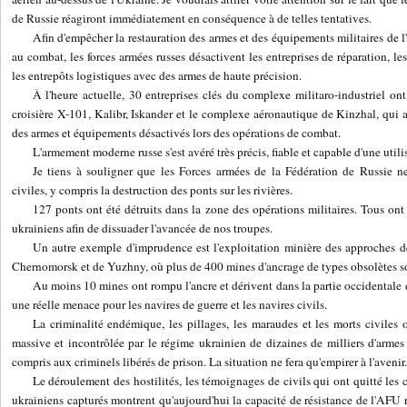
de Russie réagiront immédiatement en conséquence à de telles tentatives.
Afin d'empêcher la restauration des armes et des équipements militaires d
au combat, les forces armées russes désactivent les entreprises de réparation, le
les entrepôts logistiques avec des armes de haute précision.
À l'heure actuelle, 30 entreprises clés du complexe militaro-industriel ont
croisière X-101, Kalibr, Iskander et le complexe aéronautique de Kinzhal, qui 
des armes et équipements désactivés lors des opérations de combat.
L'armement moderne russe s'est avéré très précis, fiable et capable d'une utili
Je tiens à souligner que les Forces armées de la Fédération de Russie ne 
civiles, y compris la destruction des ponts sur les rivières.
127 ponts ont été détruits dans la zone des opérations militaires. Tous ont 
ukrainiens afin de dissuader l'avancée de nos troupes.
Un autre exemple d'imprudence est l'exploitation minière des approches d
Chernomorsk et de Yuzhny, où plus de 400 mines d'ancrage de types obsolètes so
Au moins 10 mines ont rompu l'ancre et dérivent dans la partie occidentale d
une réelle menace pour les navires de guerre et les navires civils.
La criminalité endémique, les pillages, les maraudes et les morts civiles o
massive et incontrôlée par le régime ukrainien de dizaines de milliers d'armes 
compris aux criminels libérés de prison. La situation ne fera qu'empirer à l'avenir.
Le déroulement des hostilités, les témoignages de civils qui ont quitté les 
ukrainiens capturés montrent qu'aujourd'hui la capacité de résistance de l'AFU r