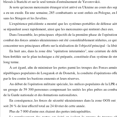
blessés à Starichi et sur le seul terrain d'entraînement de Yavorovskii.
Je note qu'aucun mercenaire étranger n'est arrivé en Ukraine au cours des sept
a eu un exode. En une semaine, 285 combattants se sont enfuis en Pologne, en 
sans les Stingers et les Javelins.
L'expérience précédente a montré que les systèmes portables de défense
se répandent assez rapidement, ainsi que les mercenaires qui rentrent chez eux.
Dans l'ensemble, les principaux objectifs de la première phase de l'opération 
combat des forces armées ukrainiennes ont été considérablement réduites, ce qui 
concentrer nos principaux efforts sur la réalisation de l'objectif principal - la li
En huit ans, dans la zone dite "opération interarmées", une ceinture de d
bien fortifiée sur le plan technique a été préparée, constituée d'un système de s
long terme.
À cet égard, afin de minimiser les pertes parmi les troupes des Forces armée
républiques populaires de Lougansk et de Donetsk, la conduite d'opérations offe
par le feu contre les bastions ennemis et leurs réserves.
Au début de l'opération militaire spéciale, les milices populaires de la LPR 
un groupe de 59 300 personnes comprenant les unités les plus prêtes au combat
de la Garde nationale et des formations nationalistes.
En conséquence, les forces de sécurité ukrainiennes dans la zone OOS ont
soit 26 % de leur effectif total au 24 février de cette année.
Plus de 7 000 d'entre eux étaient des pertes irrécupérables.
Le remplacement des pertes est évité en isolant le groupe de troupes u