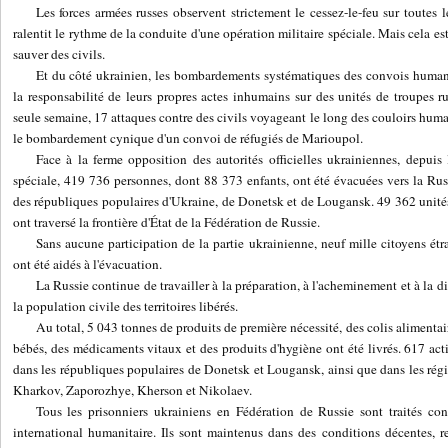
Les forces armées russes observent strictement le cessez-le-feu sur toutes l
ralentit le rythme de la conduite d'une opération militaire spéciale. Mais cela es
sauver des civils.
Et du côté ukrainien, les bombardements systématiques des convois humanita
la responsabilité de leurs propres actes inhumains sur des unités de troupes ru
seule semaine, 17 attaques contre des civils voyageant le long des couloirs human
le bombardement cynique d'un convoi de réfugiés de Marioupol.
Face à la ferme opposition des autorités officielles ukrainiennes, depuis 
spéciale, 419 736 personnes, dont 88 373 enfants, ont été évacuées vers la Ru
des républiques populaires d'Ukraine, de Donetsk et de Lougansk. 49 362 unité
ont traversé la frontière d'État de la Fédération de Russie.
Sans aucune participation de la partie ukrainienne, neuf mille citoyens ét
ont été aidés à l'évacuation.
La Russie continue de travailler à la préparation, à l'acheminement et à la di
la population civile des territoires libérés.
Au total, 5 043 tonnes de produits de première nécessité, des colis alimenta
bébés, des médicaments vitaux et des produits d'hygiène ont été livrés. 617 ac
dans les républiques populaires de Donetsk et Lougansk, ainsi que dans les ré
Kharkov, Zaporozhye, Kherson et Nikolaev.
Tous les prisonniers ukrainiens en Fédération de Russie sont traités c
international humanitaire. Ils sont maintenus dans des conditions décentes, re