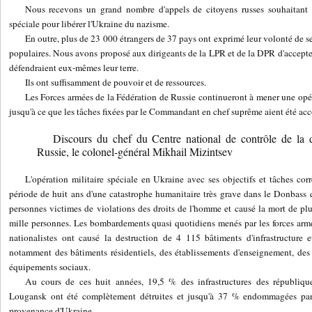
Nous recevons un grand nombre d'appels de citoyens russes souhaitant pa
spéciale pour libérer l'Ukraine du nazisme.
En outre, plus de 23 000 étrangers de 37 pays ont exprimé leur volonté de se
populaires. Nous avons proposé aux dirigeants de la LPR et de la DPR d'accepter c
défendraient eux-mêmes leur terre.
Ils ont suffisamment de pouvoir et de ressources.
Les Forces armées de la Fédération de Russie continueront à mener une opéra
jusqu'à ce que les tâches fixées par le Commandant en chef suprême aient été ac
Discours du chef du Centre national de contrôle de la 
Russie, le colonel-général Mikhail Mizintsev
L'opération militaire spéciale en Ukraine avec ses objectifs et tâches co
période de huit ans d'une catastrophe humanitaire très grave dans le Donbass q
personnes victimes de violations des droits de l'homme et causé la mort de pl
mille personnes. Les bombardements quasi quotidiens menés par les forces armé
nationalistes ont causé la destruction de 4 115 bâtiments d'infrastructur
notamment des bâtiments résidentiels, des établissements d'enseignement, de
équipements sociaux.
Au cours de ces huit années, 19,5 % des infrastructures des républiqu
Lougansk ont ​​été complètement détruites et jusqu'à 37 % endommagées par l
provenance d'Ukraine.