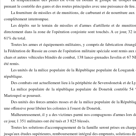
prenant le contrôle des gares et des routes principales avec une puissance de feu.
La fourniture de missiles et de munitions, de carburant et de nourriture aux
complètement interrompue.
Les dépôts sur le terrain de missiles et d'armes d'artillerie et de munitio
directement dans la zone de l'opération conjointe sont touchés. A ce jour, 32 ins
61% du total.
Toutes les armes et équipements militaires, y compris de fabrication étrangèr
la Fédération de Russie au cours de l'opération militaire spéciale sont remis au
chars et autres véhicules blindés de combat, 138 lance-grenades Javelin et 67 
été remis.
Les unités de la milice populaire de la République populaire de Lougansk ont
république.
Des combats ont actuellement lieu à la périphérie de Severodonetsk et de L
La milice populaire de la république populaire de Donetsk contrôle 54 %
Marioupol se poursuit.
Des unités des forces armées russes et de la milice populaire de la Répub
une offensive pour libérer les colonies à l'ouest de Donetsk.
Malheureusement, il y a des victimes parmi nos compagnons d'armes lors de 
ce jour, 1 351 militaires ont été tués et 3 825 blessés.
Toutes les solutions d'accompagnement de la famille seront prises en charge 
jusqu'aux études supérieures, remboursement intégral des emprunts, solutions d