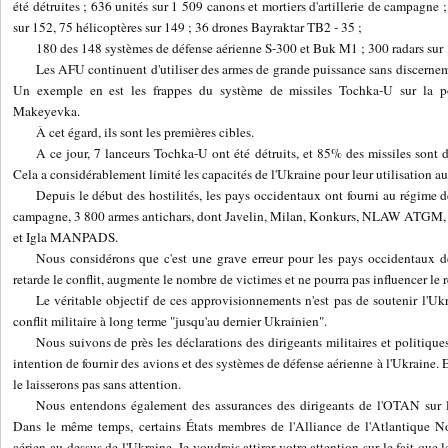
été détruites ; 636 unités sur 1 509 canons et mortiers d'artillerie de campagn
sur 152, 75 hélicoptères sur 149 ; 36 drones Bayraktar TB2 - 35 ;
180 des 148 systèmes de défense aérienne S-300 et Buk M1 ; 300 radars sur 1
Les AFU continuent d'utiliser des armes de grande puissance sans discernem
Un exemple en est les frappes du système de missiles Tochka-U sur la p
Makeyevka.
À cet égard, ils sont les premières cibles.
A ce jour, 7 lanceurs Tochka-U ont été détruits, et 85% des missiles sont da
Cela a considérablement limité les capacités de l'Ukraine pour leur utilisation a
Depuis le début des hostilités, les pays occidentaux ont fourni au régime d
campagne, 3 800 armes antichars, dont Javelin, Milan, Konkurs, NLAW ATGM, M
et Igla MANPADS.
Nous considérons que c'est une grave erreur pour les pays occidentaux d
retarde le conflit, augmente le nombre de victimes et ne pourra pas influencer le r
Le véritable objectif de ces approvisionnements n'est pas de soutenir l'Ukr
conflit militaire à long terme "jusqu'au dernier Ukrainien".
Nous suivons de près les déclarations des dirigeants militaires et politiqu
intention de fournir des avions et des systèmes de défense aérienne à l'Ukraine.
le laisserons pas sans attention.
Nous entendons également des assurances des dirigeants de l'OTAN sur la
Dans le même temps, certains États membres de l'Alliance de l'Atlantique No
aérien au-dessus de l'Ukraine. Je voudrais attirer votre attention sur le fait que