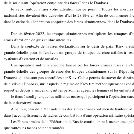
de la soi-disant "opération conjointe des forces" dans le Donbass.
Je veux surtout attirer votre attention sur ce point : Toutes les mesur
nationalistes devaient être achevées d'ici le 28 février. Afin de commencer à
dans le cadre de «l'opération conjointe des forces ukrainiennes» dans le Donbas
Depuis février 2022, les troupes ukrainiennes multiplient les attaques d'a
armes d'artillerie de gros calibre interdites.
Dans le contexte de fausses déclarations sur le désir de paix, Kiev a enta
grande échelle pour l'offensive d'un groupe de troupes de choc attirées à l'es
systèmes d'aviation et de missiles.
Une opération militaire spéciale lancée par les forces armées russes le 24
grande échelle des groupes de choc des troupes ukrainiennes sur la Républi
Donetsk, qui ne sont pas contrôlées par Kiev. Cela a permis de sauver des dizaine
de civils du Donbass, sur lesquels le régime de Kiev tire méthodiquement avec de l
roquettes depuis 8 ans, enfonçant les personnes âgées, les femmes et les enfants d
Je tiens à souligner que les militaires russes qui participent à l'opération s'a
de leur devoir militaire.
À ce jour, plus de 3 500 militaires des forces armées ont reçu de hautes dist
dans l'accomplissement de tâches de combat lors d'une opération militaire spécia
Les Forces armées de la Fédération de Russie continueront à mener une opérat
que toutes les tâches soient terminées.
À la fin de l'exposé d'aujourd'hui, je note que le ministère de la Défense de 