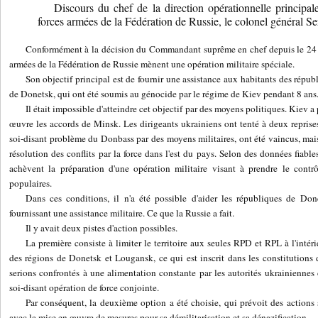
Discours du chef de la direction opérationnelle principale
forces armées de la Fédération de Russie, le colonel général 
Conformément à la décision du Commandant suprême en chef depuis le 24 fé
armées de la Fédération de Russie mènent une opération militaire spéciale.
Son objectif principal est de fournir une assistance aux habitants des répu
de Donetsk, qui ont été soumis au génocide par le régime de Kiev pendant 8 ans
Il était impossible d'atteindre cet objectif par des moyens politiques. Kiev 
œuvre les accords de Minsk. Les dirigeants ukrainiens ont tenté à deux repris
soi-disant problème du Donbass par des moyens militaires, ont été vaincus, mais
résolution des conflits par la force dans l'est du pays. Selon des données fiabl
achèvent la préparation d'une opération militaire visant à prendre le contrô
populaires.
Dans ces conditions, il n'a été possible d'aider les républiques de Do
fournissant une assistance militaire. Ce que la Russie a fait.
Il y avait deux pistes d'action possibles.
La première consiste à limiter le territoire aux seules RPD et RPL à l'intéri
des régions de Donetsk et Lougansk, ce qui est inscrit dans les constitutions
serions confrontés à une alimentation constante par les autorités ukrainienne
soi-disant opération de force conjointe.
Par conséquent, la deuxième option a été choisie, qui prévoit des actions su
avec la mise en œuvre de mesures pour sa démilitarisation et sa dénazification.