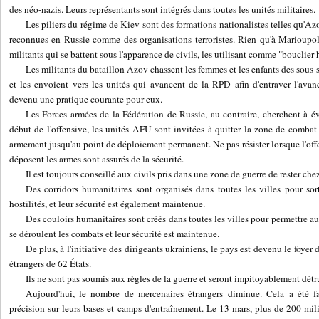
des néo-nazis. Leurs représentants sont intégrés dans toutes les unités militaires.
Les piliers du régime de Kiev sont des formations nationalistes telles qu'Azov
reconnues en Russie comme des organisations terroristes. Rien qu'à Marioupo
militants qui se battent sous l'apparence de civils, les utilisant comme "bouclier
Les militants du bataillon Azov chassent les femmes et les enfants des sous-
et les envoient vers les unités qui avancent de la RPD afin d'entraver l'avan
devenu une pratique courante pour eux.
Les Forces armées de la Fédération de Russie, au contraire, cherchent à évi
début de l'offensive, les unités AFU sont invitées à quitter la zone de combat 
armement jusqu'au point de déploiement permanent. Ne pas résister lorsque l'o
déposent les armes sont assurés de la sécurité.
Il est toujours conseillé aux civils pris dans une zone de guerre de rester che
Des corridors humanitaires sont organisés dans toutes les villes pour sor
hostilités, et leur sécurité est également maintenue.
Des couloirs humanitaires sont créés dans toutes les villes pour permettre a
se déroulent les combats et leur sécurité est maintenue.
De plus, à l'initiative des dirigeants ukrainiens, le pays est devenu le foyer 
étrangers de 62 États.
Ils ne sont pas soumis aux règles de la guerre et seront impitoyablement détru
Aujourd'hui, le nombre de mercenaires étrangers diminue. Cela a été fa
précision sur leurs bases et camps d'entraînement. Le 13 mars, plus de 200 mili