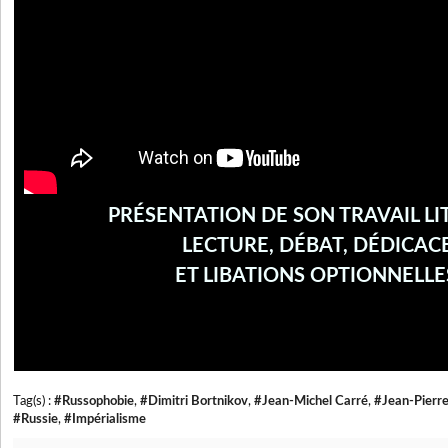
PRÉSENTATION DE SON TRAVAIL LI
LECTURE, DÉBAT, DÉDICAC
ET LIBATIONS OPTIONNELLES
Tag(s) :
#Russophobie
,
#Dimitri Bortnikov
,
#Jean-Michel Carré
,
#Jean-Pierre
#Russie
,
#Impérialisme