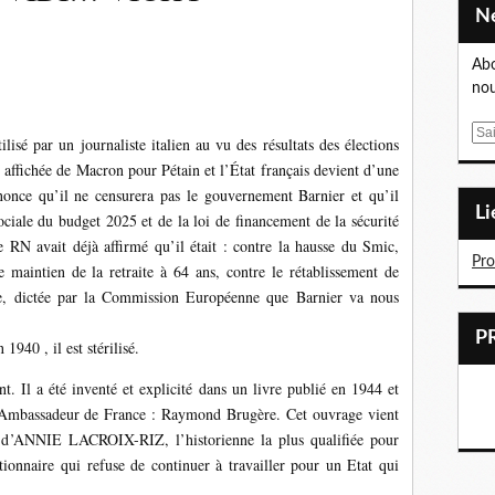
Abo
nou
E
 par un journaliste italien au vu des résultats des élections
m
 affichée de Macron pour Pétain et l’État français devient d’une
a
once qu’il ne censurera pas le gouvernement Barnier et qu’il
i
L
sociale du budget 2025 et de la loi de financement de la sécurité
l
 RN avait déjà affirmé qu’il était : contre la hausse du Smic,
Pr
le maintien de la retraite à 64 ans, contre le rétablissement de
ue, dictée par la Commission Européenne que Barnier va nous
40 , il est stérilisé.
 Il a été inventé et explicité dans un livre publié en 1944 et
, Ambassadeur de France : Raymond Brugère. Cet ouvrage vient
ce d’ANNIE LACROIX-RIZ, l’historienne la plus qualifiée pour
ctionnaire qui refuse de continuer à travailler pour un Etat qui