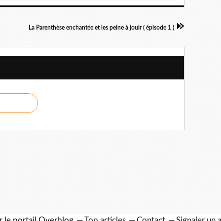
La Parenthèse enchantée et les peine à jouir ( épisode 1 )
r le portail Overblog
Top articles
Contact
Signaler un