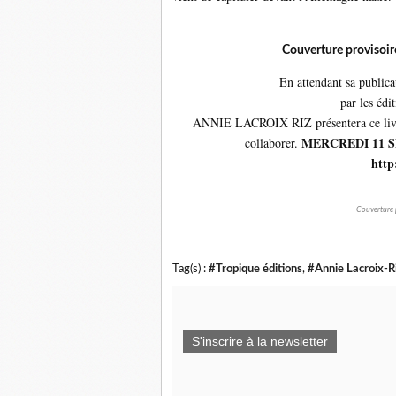
Couverture provisoire
En attendant sa publica
par les édi
ANNIE LACROIX RIZ présentera ce livre
MERCREDI 11 S
collaborer.
http
Couverture p
Tag(s) :
#Tropique éditions
,
#Annie Lacroix-R
S'inscrire à la newsletter