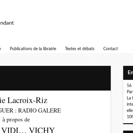
endant
e
Publications de la librairie
Textes et débats
Contact
E
56 
Par
e Lacroix-Riz
La 
int
GUER : RADIO GALERE
ell
10h
à propos de
, VIDI… VICHY