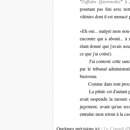
"
l'affaire Quennedey
" ) 
pourtant pas fini avec not
vilénies dont il est menacé 
Eh oui... malgré mon non-
«
encontre qui a abouti... à 
étant donné que j'avais ass
ce que j'ai cotisé).
J'ai contesté cette sancti
par le tribunal administra
bienvenu.
Comme dans tout procès, i
La pilule est d'autant 
avait suspendu la mesure 
jugement, avant qu'un reco
entraîne mon retour à la cas
Quelques précisions ici :
Le Conseil d'É