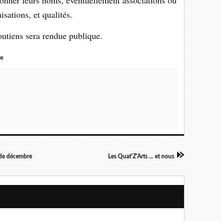
 donner leurs noms, éventuellement associations ou
isations, et qualités.
soutiens sera rendue publique.
ce
s de décembre
Les Quat'Z'Arts ... et nous