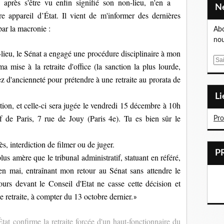
, après s'être vu enfin signifié son non-lieu, n'en a
re appareil d’État. Il vient de m'informer des dernières
par la macronie :
Abo
nou
lieu, le Sénat a engagé une procédure disciplinaire à mon
E
ma mise à la retraite d'office (la sanction la plus lourde,
m
ez d'ancienneté pour prétendre à une retraite au prorata de
a
i
L
l
on, et celle-ci sera jugée le vendredi 15 décembre à 10h
tif de Paris, 7 rue de Jouy (Paris 4e). Tu es bien sûr le
Pr
nterdiction de filmer ou de juger.
plus amère que le tribunal administratif, statuant en référé,
en mai, entraînant mon retour au Sénat sans attendre le
urs devant le Conseil d'Etat ne casse cette décision et
e retraite, à compter du 13 octobre dernier.
»
tat confirme la retraite forcée d'un haut-fonctionnaire du