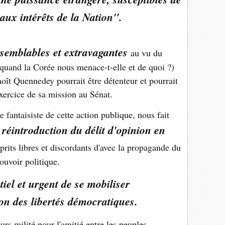
 aux intérêts de la Nation".
isemblables et extravagantes
au vu du
uand la Corée nous menace-t-elle et de quoi ?)
ît Quennedey pourrait être détenteur et pourrait
exercice de sa mission au Sénat.
e fantaisiste de cette action publique, nous fait
réintroduction du délit d'opinion en
prits libres et discordants d'avec la propagande du
ouvoir politique.
tiel et urgent de se mobiliser
on des libertés démocratiques.
s milité pour l'amitié entre les peuples,