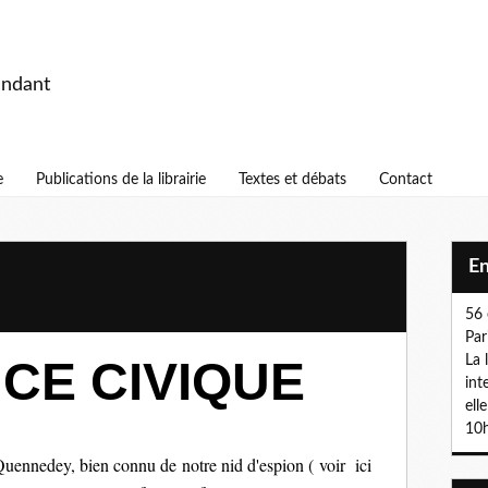
endant
e
Publications de la librairie
Textes et débats
Contact
E
56 
Par
CE CIVIQUE
La 
int
ell
10h
dey, bien connu de notre nid d'espion ( voir ici