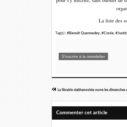
pour s'y inscrire, sans oublier de
organ
La liste des 
Tag(s) :
#Benoît Quennedey
,
#Corée
,
#Justi
S'inscrire à la newsletter
La librairie stakhanoviste ouvre les dimanche
Commenter cet article