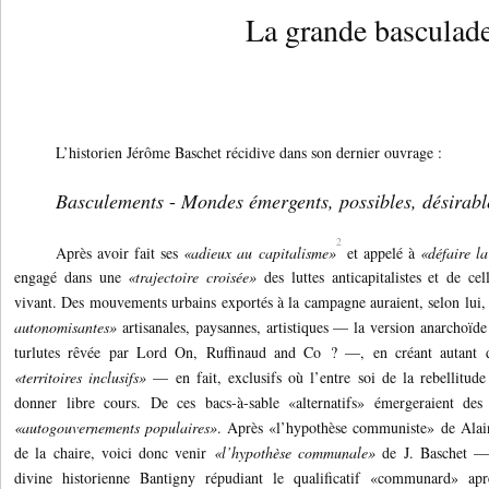
La grande basculad
L’historien Jérôme Baschet récidive dans son dernier ouvrage :
Basculements
-
Mondes émergents, possibles, désirabl
2
Après avoir fait ses
«adieux au capitalisme»
et appelé à
«défaire l
engagé dans une
«trajectoire croisée»
des luttes anticapitalistes et de c
vivant. Des mouvements urbains exportés à la campagne auraient, selon lui
autonomisantes»
artisanales, paysannes, artistiques — la version anarchoïd
turlutes rêvée par Lord On, Ruffinaud and Co ? —, en créant autant d’î
«territoires inclusifs»
— en fait, exclusifs où l’entre soi de la rebellitude
donner libre cours. De ces bacs-à-sable «alternatifs» émergeraient de
«autogouvernements populaires»
. Après «l’hypothèse communiste» de Alai
de la chaire, voici donc venir
«l’hypothèse communale»
de J. Baschet — 
divine historienne Bantigny répudiant le qualificatif «communard» apr