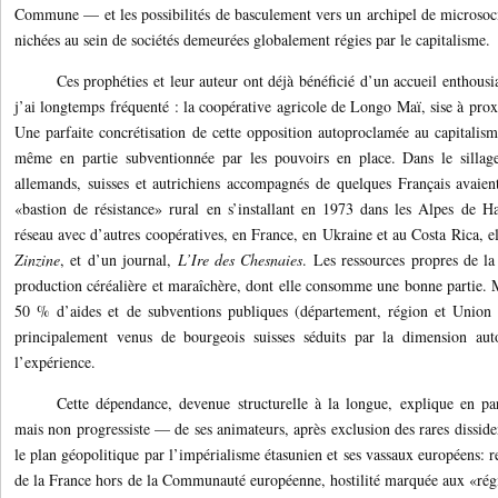
Commune — et les possibilités de basculement vers un archipel de microsociét
nichées au sein de sociétés demeurées globalement régies par le capitalisme.
Ces prophéties et leur auteur ont déjà bénéficié d’un accueil enthousi
j’ai longtemps fréquenté : la coopérative agricole de Longo Maï, sise à proxi
Une parfaite concrétisation de cette opposition autoproclamée au capitalis
même en partie subventionnée par les pouvoirs en place. Dans le sillag
allemands, suisses et autrichiens accompagnés de quelques Français avaient
«bastion de résistance» rural en s’installant en 1973 dans les Alpes de 
réseau avec d’autres coopératives, en France, en Ukraine et au Costa Rica, el
Zinzine
, et d’un journal,
L’Ire des Chesnaies
. Les ressources propres de l
production céréalière et maraîchère, dont elle consomme une bonne partie. M
50 % d’aides et de subventions publiques (département, région et Union
principalement venus de bourgeois suisses séduits par la dimension aut
l’expérience.
Cette dépendance, devenue structurelle à la longue, explique en pa
mais non progressiste — de ses animateurs, après exclusion des rares disside
le plan géopolitique par l’impérialisme étasunien et ses vassaux européens: r
de la France hors de la Communauté européenne, hostilité marquée aux «régim