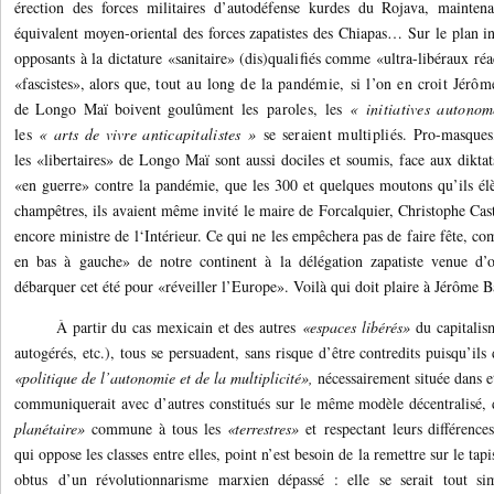
érection des forces militaires d’autodéfense kurdes du Rojava, mainten
équivalent moyen-oriental des forces zapatistes des Chiapas… Sur le plan in
opposants à la dictature «sanitaire» (dis)qualifiés comme «ultra-libéraux réa
«fascistes», alors que,
tout au long de la pandémie, si l’on en croit Jérô
de Longo Maï boivent goulûment
les paroles, les
« initiatives autonom
les
« arts de vivre anticapitalistes »
se seraient multipliés
.
Pro-masques,
les «libertaires» de Longo Maï sont aussi dociles et soumis, face aux dikta
«en guerre» contre la pandémie, que les 300 et quelques moutons qu’ils élè
champêtres, ils avaient même invité le maire de Forcalquier, Christophe Castan
encore ministre de l‘Intérieur. Ce qui ne les empêchera pas de faire fête, co
en bas à gauche» de notre continent à la délégation zapatiste venue d’ou
débarquer cet été pour «réveiller l’Europe». Voilà qui doit plaire à Jérôme Ba
À partir du cas mexicain et des autres
«espaces libérés»
du capitalis
autogérés, etc.), tous se persuadent, sans risque d’être contredits puisqu’il
«politique de l’autonomie et de la multiplicité»,
nécessairement située dans e
communiquerait avec d’autres constitués sur le même modèle décentralisé, d
planétaire»
commune à tous les
«terrestres»
et respectant leurs différence
qui oppose les classes entre elles, point n’est besoin de la remettre sur le ta
obtus d’un révolutionnarisme marxien dépassé : elle se serait tout s