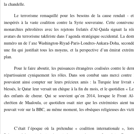
la chandelle.
Le terrorisme remaquillé pour les besoins de la cause rendait - et
inespérés à la vaste coalition contre la Syrie souveraine. Cette conniven
monarchies pétrolières avec les rejetons frelatés d’Al-Qaida signait la ré
avatars du terrorisme takfiriste dans l’agenda stratégique occidental. La destr
numéro un de l’axe Washington-Riyad-Paris-Londres-Ankara-Doha, secondé e
une fin qui justifiait tous les moyens, et la perspective d’un émirat extrémi
plan.
Pour le faire aboutir, les puissances étrangères coalisées contre le der
répartissaient cyniquement les rôles. Dans son combat sans merci contre 
pouvaient ainsi compter sur leurs précieux amis : la Turquie leur livrait d
blessés, le Qatar leur versait un chèque à la fin du mois, et le quotidien « L
des enfants de chœur. Qui se souvient qu’en 2014, lorsque le Front Al-
chrétien de Maaloula, ce quotidien osait nier que les extrémistes aient tu
pouvait voir sur la BBC, au même moment, les obsèques religieuses des victi
C’était l’époque où la prétendue « coalition internationale », lor