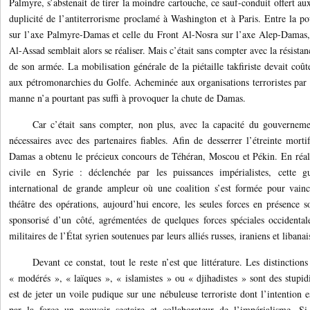
Palmyre, s’abstenait de tirer la moindre cartouche, ce sauf-conduit offert aux t
duplicité de l’antiterrorisme proclamé à Washington et à Paris. Entre la p
sur l’axe Palmyre-Damas et celle du Front Al-Nosra sur l’axe Alep-Damas,
Al-Assad semblait alors se réaliser. Mais c’était sans compter avec la résistan
de son armée. La mobilisation générale de la piétaille takfiriste devait coût
aux pétromonarchies du Golfe. Acheminée aux organisations terroristes par l
manne n’a pourtant pas suffi à provoquer la chute de Damas.
Car c’était sans compter, non plus, avec la capacité du gouvernemen
nécessaires avec des partenaires fiables. Afin de desserrer l’étreinte morti
Damas a obtenu le précieux concours de Téhéran, Moscou et Pékin. En réalit
civile en Syrie : déclenchée par les puissances impérialistes, cette g
international de grande ampleur où une coalition s’est formée pour vainc
théâtre des opérations, aujourd’hui encore, les seules forces en présence s
sponsorisé d’un côté, agrémentées de quelques forces spéciales occidentale
militaires de l’État syrien soutenues par leurs alliés russes, iraniens et libanai
Devant ce constat, tout le reste n’est que littérature. Les distinction
« modérés », « laïques », « islamistes » ou « djihadistes » sont des stupidi
est de jeter un voile pudique sur une nébuleuse terroriste dont l’intention e
par la force un pouvoir sectaire et collaborateur de l’impérialisme. Si 