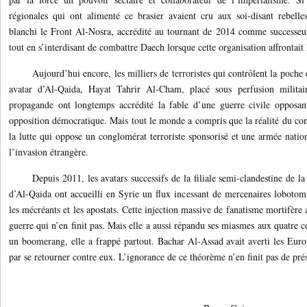
régionales qui ont alimenté ce brasier avaient cru aux soi-disant rebelle
blanchi le Front Al-Nosra, accrédité au tournant de 2014 comme successeur
tout en s’interdisant de combattre Daech lorsque cette organisation affrontait
Aujourd’hui encore, les milliers de terroristes qui contrôlent la poche
avatar d’Al-Qaida, Hayat Tahrir Al-Cham, placé sous perfusion militair
propagande ont longtemps accrédité la fable d’une guerre civile opposa
opposition démocratique. Mais tout le monde a compris que la réalité du confl
la lutte qui oppose un conglomérat terroriste sponsorisé et une armée natio
l’invasion étrangère.
Depuis 2011, les avatars successifs de la filiale semi-clandestine de 
d’Al-Qaida ont accueilli en Syrie un flux incessant de mercenaires lobotom
les mécréants et les apostats. Cette injection massive de fanatisme mortifère
guerre qui n’en finit pas. Mais elle a aussi répandu ses miasmes aux quatre
un boomerang, elle a frappé partout. Bachar Al-Assad avait averti les Europ
par se retourner contre eux. L’ignorance de ce théorème n’en finit pas de prés