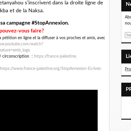
anyahou s’inscrivent dans la droite ligne de
kba et de la Naksa.
Abo
t sa campagne #StopAnnexion.
nou
pouvez-vous faire?
E
 la pétition en ligne et la diffuser à vos proches et amis, avec
m
www.youtube.com/watch?
a
eature=emb_logo
i
L
/ circonscription :
https://france-palestine.
l
https://www.france-palestine.
org/StopAnnexion-Ecrivez-
Pr