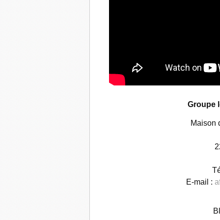
Groupe l
Maison 
2
Té
E-mail :
a
B