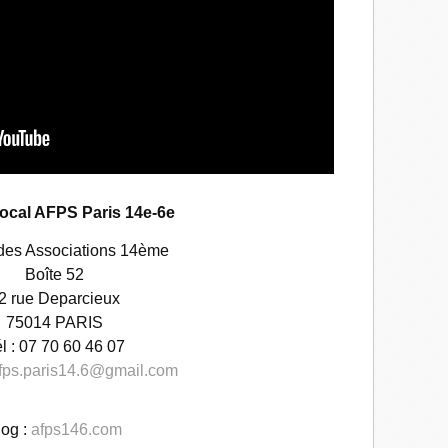
ocal AFPS Paris 14e-6e
des Associations 14ème
Boîte 52
2 rue Deparcieux
75014 PARIS
l : 07 70 60 46 07
fps.paris14.6@gmail.com
log :
afps146.com