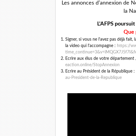
Les annonces d’annexion de Net
la Na
L'AFPS poursui
Que 
Signer, si vous ne l'avez pas déjà fait,
la video qui l'accompagne :
https://
time_continue=3&v=iMQGX7J5f7I&
f
Ecrire aux élus de votre département 
eaction.online/StopAnnexion
Ecrire au Président de la République :
au-
President-de-la-Republique