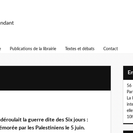
endant
e
Publications de la librairie
Textes et débats
Contact
E
56 
Par
La 
int
ell
10h
déroulait la guerre dite des Six jours :
morée par les Palestiniens le 5 juin.