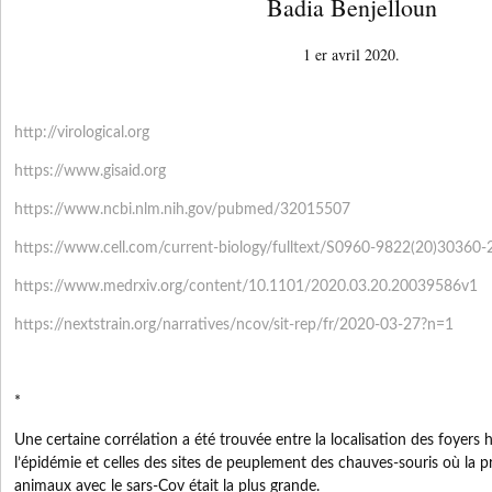
Badia Benjelloun
1 er avril 2020.
http://virological.org
https://www.gisaid.org
https://www.ncbi.nlm.nih.gov/
pubmed/32015507
https://www.cell.com/current-
biology/fulltext/S0960-9822(
20)30360-
https://www.medrxiv.org/
content/10.1101/2020.03.20.
20039586v1
https://nextstrain.org/
narratives/ncov/sit-rep/fr/
2020-03-27?n=1
*
Une certaine corrélation a été trouvée entre la localisation des foyers
l’épidémie et celles des sites de peuplement des chauves-souris où la p
animaux avec le sars-Cov était la plus grande.