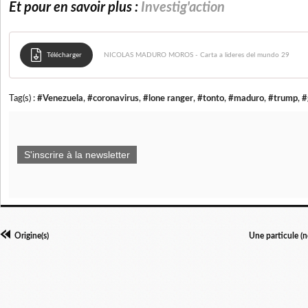
Et pour en savoir plus :
Investig'action
Télécharger
NICOLAS MADURO MOROS - Carta a lideres del mundo 29
Tag(s) :
#Venezuela
,
#coronavirus
,
#lone ranger
,
#tonto
,
#maduro
,
#trump
,
#
S'inscrire à la newsletter
Origine(s)
Une particule (n