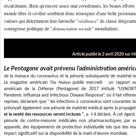
récalcitrants. Bien qu'encore assez mal coordonnés, les beaux efforts
monde libre et civilisé semblent donc témoigner d'une belle persistanc
valeurs qui déterminent leur farouche "
résilience
" de classe dirigeant
courageuse politique de "
distanciation sociale
" mondialisée.
Article publié le 2 avril 2020 sur H
Le Pentagone avait prévenu l'administration américa
de
la menace du coronavirus et la pénurie subséquente de matériel mé
Le magazine américain
The Nation
publié mercredi
un rapport s
américain de la Défense (Pentagone) de 2017 intitulé "USNO
Pandemic Influenza and Infectious Disease Response", où il fait référe
reprises, déclarant que " les infections à coronavirus sont courantes d
prévoyait également une pénurie de matériel médical après la propagat
et la rareté des ressources seront incluses "
, a- t-il déclaré.
À cet égard,
pénurie de contre-mesures médicales non pharmaceutiques, par ex
appareils, des équipements de protection individuelle tels que des ma
impact significatif sur la disponibilité de la main-d'œuvre mondiale.