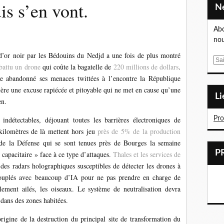
is s’en vont.
Abo
nou
 d’or noir par les Bédouins du Nedjd a une fois de plus montré
E
battu un drone
qui coûte la bagatelle de
220 millions de dollars
.
m
 abandonné ses menaces twittées à l’encontre la République
a
rière une excuse rapiécée et pitoyable qui ne met en cause qu’une
i
L
ien.
l
indétectables, déjouant toutes les barrières électroniques de
Pr
 kilomètres de là mettent hors jeu
près de 5% de la production
 de la Défense qui se sont tenues près de Bourges la semaine
« capacitaire » face à ce type d’attaques.
Thales et les services de
des radars holographiques susceptibles de détecter les drones à
couplés avec beaucoup d’IA pour ne pas prendre en charge de
ement ailés, les oiseaux. Le système de neutralisation devra
 dans des zones habitées.
rigine de la destruction du principal site de transformation du