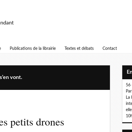
endant
e
Publications de la librairie
Textes et débats
Contact
E
s’en vont.
56 
Par
La 
int
ell
10h
s petits drones