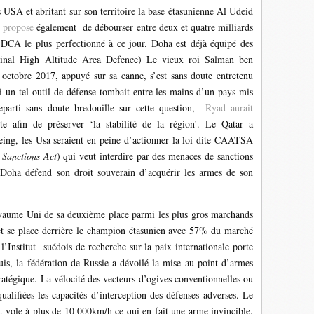
s USA et abritant sur son territoire la base étasunienne Al Udeid
e propose
également de débourser entre deux et quatre milliards
DCA le plus perfectionné à ce jour. Doha est déjà équipé des
nal High Altitude Area Defence) Le vieux roi Salman ben
octobre 2017, appuyé sur sa canne, s’est sans doute entretenu
si un tel outil de défense tombait entre les mains d’un pays mis
eparti sans doute bredouille sur cette question,
Ryad aurait
 afin de préserver ‘la stabilité de la région’. Le Qatar a
g, les Usa seraient en peine d’actionner la loi dite CAATSA
 Sanctions Act
)
ui veut interdire par des menaces de sanctions
q
 Doha défend son droit souverain d’acquérir les armes de son
oyaume Uni de sa deuxième place parmi les plus gros marchands
t se place derrière le champion étasunien avec 57% du marché
’Institut suédois de recherche sur la paix internationale porte
is, la fédération de Russie a dévoilé la mise au point d’armes
atégique. La vélocité des vecteurs d’ogives conventionnelles ou
ualifiées les capacités d’interception des défenses adverses. Le
n, vole à plus de 10 000km/h ce qui en fait une arme invincible.