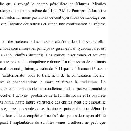
die qui a ravagé le champ pétrolifère de Khurais. Missiles
t catégoriquement ou même de l’Iran ? Mike Pompeo déclare être
urait selon lui mené pas moins de cent opérations de sabotage ces
sur l’identité des auteurs et attend une confirmation du régime
ins destructeurs puissent avoir été émis depuis l’Arabie elle-
 sont concentrées les principaux gisements d’hydrocarbures est
à 60%, chiffres discutés). Les chiites, discriminés et souvent
 une potentielle cinquième colonne. La répression de militants
u mal nommé printemps arabe de 2011 particulièrement féroce a
antiterroriste’ pour le traitement de la contestation sociale.
maires et condamnations à mort en furent la
traduction
. La
niqab et le sort des riches saoudiennes qui ne peuvent conduire
cculter l’activité prédatrice de la famille royale et la pauvreté
 Nimr, haute figure spirituelle des chiites avait été embastillé
ce, terre ancestrale de ses habitants, puis
exécuté
au début de
de leur culte et empêcher l’accès à des postes de responsabilité
eant l’implantation de sunnites venus d’ailleurs ne peut que