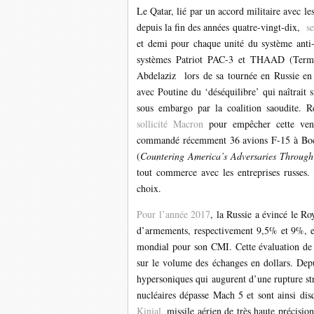
Le Qatar, lié par un accord militaire avec le
depuis la fin des années quatre-vingt-dix,
s
et demi pour chaque unité du système anti-
systèmes Patriot PAC-3 et THAAD (Termi
Abdelaziz lors de sa tournée en Russie en 
avec Poutine du ‘déséquilibre’ qui naîtrait 
sous embargo par la coalition saoudite. R
sollicité Macron
pour empêcher cette vente
commandé récemment 36 avions F-15 à Boein
(
Countering America’s Adversaries Through
tout commerce avec les entreprises russes.
choix.
Pour l’année 2017
, la Russie a évincé le R
d’armements, respectivement 9,5% et 9%, e
mondial pour son CMI. Cette évaluation de l
sur le volume des échanges en dollars. Depu
hypersoniques qui augurent d’une rupture str
nucléaires dépasse Mach 5 et sont ainsi disq
Kinjal,
missile aérien de très haute précisio