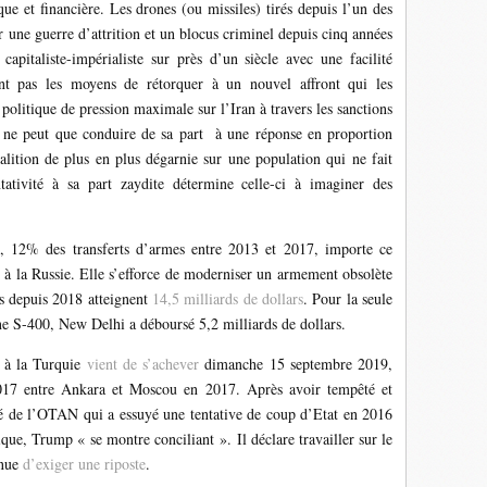
que et financière. Les drones (ou missiles) tirés depuis l’un des
r une guerre d’attrition et un blocus criminel depuis cinq années
capitaliste-impérialiste sur près d’un siècle avec une facilité
ont pas les moyens de rétorquer à un nouvel affront qui les
itique de pression maximale sur l’Iran à travers les sanctions
t ne peut que conduire de sa part à une réponse en proportion
alition de plus en plus dégarnie sur une population qui ne fait
ativité à sa part zaydite détermine celle-ci à imaginer des
, 12% des transferts d’armes entre 2013 et 2017, importe ce
se à la Russie. Elle s’efforce de moderniser un armement obsolète
s depuis 2018 atteignent
14,5 milliards de dollars
. Pour la seule
ne S-400, New Delhi a déboursé 5,2 milliards de dollars.
 à la Turquie
vient de s’achever
dimanche 15 septembre 2019,
017 entre Ankara et Moscou en 2017. Après avoir tempêté et
lié de l’OTAN qui a essuyé une tentative de coup d’Etat en 2016
que, Trump « se montre conciliant ». Il déclare travailler sur le
inue
d’exiger une riposte
.