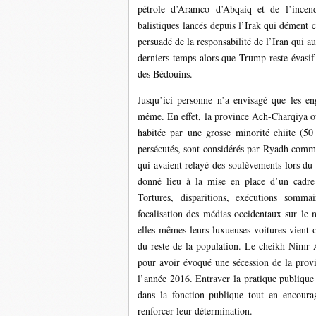
pétrole d’Aramco d’Abqaiq et de l’incen
balistiques lancés depuis l’Irak qui démen
persuadé de la responsabilité de l’Iran qui a
derniers temps alors que Trump reste évasif 
des Bédouins.
Jusqu’ici personne n’a envisagé que les eng
même. En effet, la province Ach-Charqiya où
habitée par une grosse minorité chiite (50 
persécutés, sont considérés par Ryadh comme
qui avaient relayé des soulèvements lors d
donné lieu à la mise en place d’un cadre ‘
Tortures, disparitions, exécutions som
focalisation des médias occidentaux sur le 
elles-mêmes leurs luxueuses voitures vient o
du reste de la population. Le cheikh Nimr Al
pour avoir évoqué une sécession de la provin
l’année 2016. Entraver la pratique publique 
dans la fonction publique tout en encourag
renforcer leur détermination.