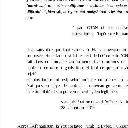
gouvernementales là où elles existent encore ou sont en tra
fournissant une aide multiforme – militaire, économique
difficulté et, bien sûr, aux gens qui, malgré toutes les épre
eux.
*
par l'OTAN et ses coalisé
opérations d' "ingérence human
Il va sans dire que toute aide aux États souverains n
proposée, et ce dans le strict respect de la Charte de l’ON
fait dans ce domaine conformément aux normes du dro
soutenu par notre organisation, et tout ce qui contrevi
rejeté.
Le plus important est, selon moi, de contribuer au ré
étatiques en Libye, de soutenir le nouveau gouvernemen
aide multilatérale au gouvernement syrien légitime.»
Vladimir Poutine devant l'AG des Nati
28 septembre 2015
Après l’Afghanistan, la Yougoslavie, l’Irak, la Lybie, l’Ukrai