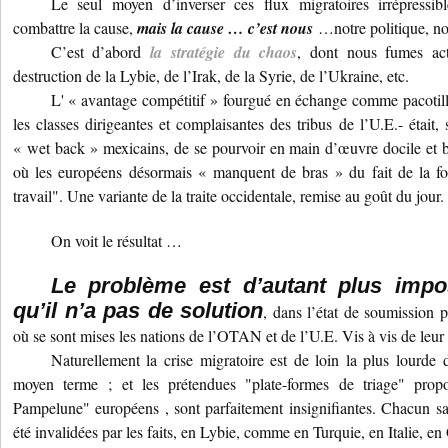
Le seul moyen d’inverser ces flux migratoires irrépressib
combattre la cause,
mais la cause … c’est nous
…notre politique, not
C’est d’abord
la stratégie du chaos
, dont nous fumes act
destruction de la Lybie, de l’Irak, de la Syrie, de l’Ukraine, etc.
L' « avantage compétitif » fourgué en échange comme pacotil
les classes dirigeantes et complaisantes des tribus de l’U.E.- était
« wet back » mexicains, de se pourvoir en main d’œuvre docile et 
où les européens désormais « manquent de bras » du fait de la for
travail". Une variante de la traite occidentale, remise au goût du jour.
On voit le résultat …
Le problème est d’autant plus impo
qu’il n’a pas de solution
, dans l’état de soumission 
où se sont mises les nations de l’OTAN et de l’U.E. Vis à vis de leur
Naturellement la crise migratoire est de loin la plus lourde
moyen terme ; et les prétendues "plate-formes de triage" prop
Pampelune" européens , sont parfaitement insignifiantes. Chacun sait
été invalidées par les faits, en Lybie, comme en Turquie, en Italie, en 