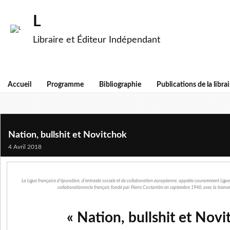
L
Libraire et Éditeur Indépendant
Accueil
Programme
Bibliographie
Publications de la librai
Nation, bullshit et Novitchok
4 Avril 2018
La Ligue française d'épuration, d'entraide sociale et de collaboration européenne, appelée couramment Ligue
collaborationniste français fondé par Pierre Costantini en septembre 1940, avec la bienvei
« Nation, bullshit et Nov