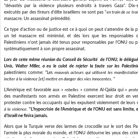
"dévastés par la violence plusieurs endroits à travers Gaza".
Dix-
exécutés par des tireurs d'élite israéliens ne sont pas "
en train de se tr
massacre.
Un assassinat prémédité.
Ce type d'action ou de justice est ce à quoi on peut s'attendre de la 
un tel massacre est minimisé, et dès lors que les responsables 
Palestiniens n'ont jamais été tenus pour responsables par l'ONU ou 
systématiquement à son propre assassinat.
Lors de cette même réunion du Conseil de Sécurité de l'ONU, le délégué
Unis, Walter Miller, a eu le culot de rejeter la faute sur les Palestini
palestiniens comme: "Les
mauvais acteurs qui utilisent les manifestat
inciter à la violence [et] mettre en danger des vies innocentes.
"
L'Amérique est favorable aux «
rebelles
» comme Al-Qaïda qui «
prot
des manifestants non armés en Palestine exercent leur droit en ver
protester contre les occupants qui les expulsent violemment de leurs m
à la violence.
"L'hypocrisie de l'Amérique et de l'ONU est sans limite, 
d'Israël ne finira jamais.
Alors que la Turquie verse des larmes de crocodile sur le sort des Pal
l'armée la plus morale du monde, et l'ONU détourne les yeux des crim