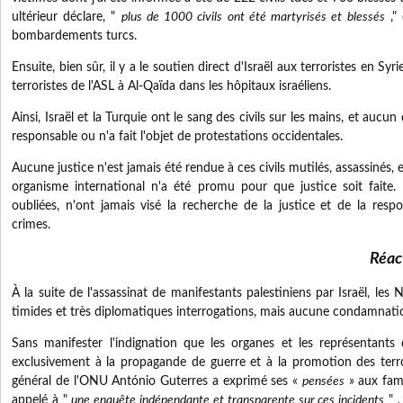
ultérieur déclare, "
plus de 1000 civils ont été martyrisés et blessés
," 
bombardements turcs.
Ensuite, bien sûr, il y a le soutien direct d'Israël aux terroristes en Syr
terroristes de l'ASL à Al-Qaïda dans les hôpitaux israéliens.
Ainsi, Israël et la Turquie ont le sang des civils sur les mains, et aucu
responsable ou n'a fait l'objet de protestations occidentales.
Aucune justice n'est jamais été rendue à ces civils mutilés, assassinés, 
organisme international n'a été promu pour que justice soit faite.
oubliées, n'ont jamais visé la recherche de la justice et de la resp
crimes.
Réac
À la suite de l'assassinat de manifestants palestiniens par Israël, le
timides et très diplomatiques interrogations, mais aucune condamnation 
Sans manifester l'indignation que les organes et les représentant
exclusivement à la propagande de guerre et à la promotion des terror
général de l'ONU António Guterres a exprimé ses «
pensées
» aux fami
appelé à "
une enquête indépendante et transparente sur ces incidents
"
.