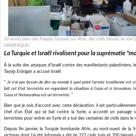
10 morts dans des frappes turques sur Afrin, des civils blessés se sont 
GRAPHIQUE)
La Turquie et Israël rivalisent pour la suprématie "m
À la suite des attaques d'Israël contre des manifestants palestiniens, 
Tayyip Erdogan a accusé Israël:
"
Je n'ai pas besoin de dire au monde à quel point l'armée israélienne est c
fait cet Etat terroriste en regardant la situation à Gaza et à Jérusalem, 
Gaza et Netanyahou est un terroriste.
"
Bien que je sois d'accord avec cette déclaration, il est particulièreme
chef d'un État qui se bat contre la Syrie, a accordé un passage s
terroristes pour entrer en Syrie et a tué des centaines de civils dans le 
Depuis fin janvier, la Turquie bombarde Afrin, au nord-ouest de la Sy
victimes dont j'ai été informée a été de 222 civils tués et 700 blessé