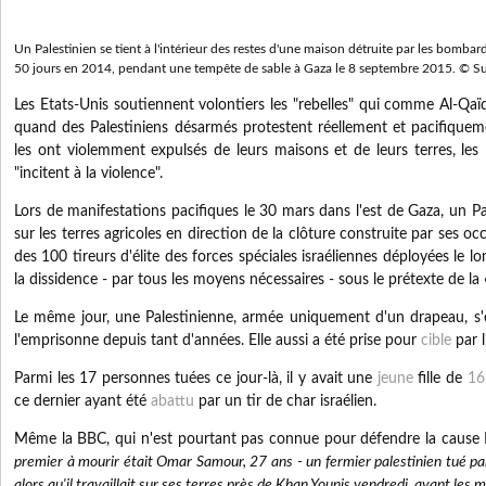
Un Palestinien se tient à l'intérieur des restes d'une maison détruite par les bombar
50 jours en 2014, pendant une tempête de sable à Gaza le 8 septembre 2015. © S
Les Etats-Unis soutiennent volontiers les "rebelles" qui comme Al-Qaïd
quand des Palestiniens désarmés protestent réellement et pacifiquem
les ont violemment expulsés de leurs maisons et de leurs terres, les
"incitent à la violence".
Lors de manifestations pacifiques le 30 mars dans l'est de Gaza, un 
sur les terres agricoles en direction de la clôture construite par ses oc
des 100 tireurs d'élite des forces spéciales israéliennes déployées le l
la dissidence - par tous les moyens nécessaires - sous le prétexte de la
Le même jour, une Palestinienne, armée uniquement d'un drapeau, s'es
l'emprisonne depuis tant d'années.
Elle aussi a été prise pour
cible
par l
Parmi les 17 personnes tuées ce jour-là, il y avait une
jeune
fille de
16
ce dernier ayant été
abattu
par un tir de char israélien.
Même la BBC, qui n'est pourtant pas connue pour défendre la cause 
premier à mourir était Omar Samour, 27 ans - un fermier palestinien tué p
alors qu'il travaillait sur ses terres près de Khan Younis vendredi, avant les