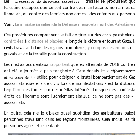
Les "
procédures de dispersion acceptées
" d'Israël se produisent qu
Palestine occupée, que ce soit contre des manifestants non armés dans
Ramallah, ou contre des fermiers non armés - des enfants aux personn
Voir :
Le ministre israélien de la Défense menace la mort des Palestiniens
Ces procédures comprennent le fait de tirer sur des civils palestiniens 
contrôlées
à
distance et placées
le long de la clôture entourant Gaza.
I
civils travaillant dans les régions frontalières,
y compris des enfants
et 
gravats et de la ferraille pour la construction.
Les médias occidentaux
rapportent
que les attentats de 2018 contre d
ont été la journée la plus sanglante à Gaza depuis les «
affrontement
affrontements
» - utilisé pour désigner le brutal bombardement de Gaz
assassinats israéliens de civils lors de manifestations - est la distors
l'équilibre des forces par des médias inféodés.
Lorsque des manifest
droits de l'homme sont littéralement abattus, ce ne sont pas des «
assassinats.
En outre, cela nie le ciblage quasi quotidien des agriculteurs pales
personnes travaillant dans les régions frontalières.
Cela inclut les t
personnes âgées et les enfants.