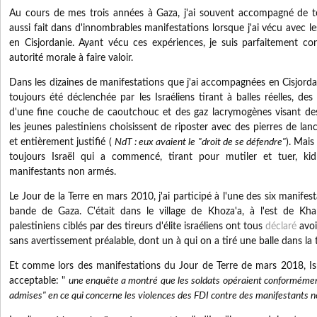
Au cours de mes trois années à Gaza, j'ai souvent accompagné de tell
aussi fait dans d'innombrables manifestations lorsque j'ai vécu avec l
en Cisjordanie.
Ayant vécu ces expériences, je suis parfaitement con
autorité morale à faire valoir.
Dans les dizaines de manifestations que j'ai accompagnées en Cisjordan
toujours été déclenchée par les Israéliens tirant à balles réelles, de
d'une fine couche de caoutchouc et des gaz lacrymogènes visant des
les jeunes palestiniens choisissent de riposter avec des pierres de la
et entièrement justifié (
NdT : eux avaient le "droit de se défendre"
).
Mais 
toujours Israël qui a commencé, tirant pour mutiler et tuer, ki
manifestants non armés.
Le Jour de la Terre en mars 2010, j'ai participé à l'une des six manifes
bande de Gaza.
C'était dans le village de Khoza'a, à l'est de Kha
palestiniens ciblés par des tireurs d'élite israéliens ont tous
déclaré
avoir
sans avertissement préalable, dont un à qui on a tiré une balle dans la 
Et comme lors des manifestations du Jour de Terre de mars 2018, Isr
acceptable: "
une enquête a montré que les soldats opéraient conformémen
admises" en ce qui concerne les violences des FDI contre des manifestants 