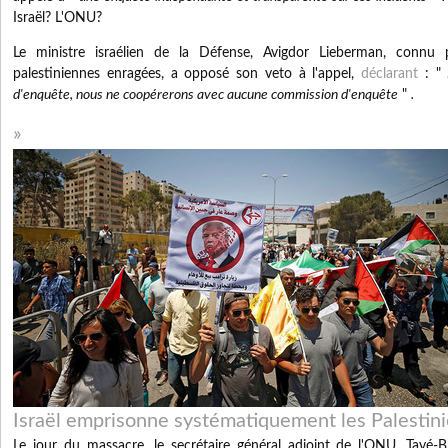
Israël?
L'ONU?
Le ministre israélien de la Défense, Avigdor Lieberman, connu p
palestiniennes enragées, a opposé son veto à l'appel,
déclarant
: "
d'enquête, nous ne coopérerons avec aucune commission d'enquête
"
.
Israël emprisonne systématiquement les Palestin
Le jour du massacre, le secrétaire général adjoint de l'ONU, Tayé-B