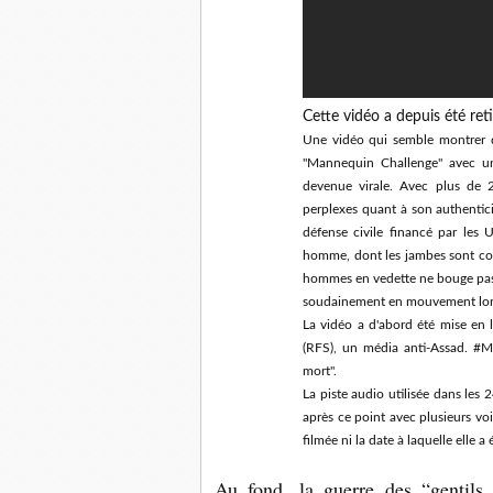
Cette vidéo a depuis été re
Une vidéo qui semble montrer d
"Mannequin Challenge" avec un
devenue virale.
Avec plus de 2
perplexes quant à son authentic
défense civile financé par les
homme, dont les jambes sont cou
hommes en vedette ne bouge pa
soudainement en mouvement lor
La vidéo a d'abord été mise en 
(RFS), un média anti-Assad.
#Ma
mort".
La piste audio utilisée dans les
après ce point avec plusieurs voi
filmée ni la date à laquelle elle a 
Au fond, la guerre des “gentils 