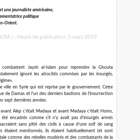
st une journaliste américaine,
ommentatrice politique
n-Orient.
 USA ) : Heure de publication: 5 mars 2018
s combattent Jaysh al-Islam pour reprendre la Ghouta
otalement ignoré les atrocités commises par les insurgés,
égime».
e ville en Syrie qui est reprise par le gouvernement.
Cette
eue de Damas et l'un des derniers bastions de l'insurrection
es sept dernières années.
et avant Alep c'était Madaya et avant Madaya c'était Homs,
 été encadrés comme s'il n'y avait pas d'insurgés armés
sacraient sans pitié des civils à cause d'une soif de sang
és étaient mentionnés, ils étaient habituellement (et sont
entale comme des rebelles modérés et des combattants de la