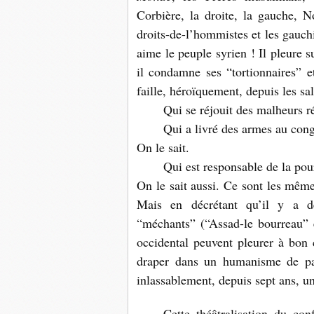
Corbière, la droite, la gauche, N
droits-de-l’hommistes et les gauc
aime le peuple syrien ! Il pleure s
il condamne ses “tortionnaires” e
faille, héroïquement, depuis les sal
Qui se réjouit des malheurs r
Qui a livré des armes au cong
On le sait.
Qui est responsable de la pour
On le sait aussi. Ce sont les mê
Mais en décrétant qu’il y a de
“méchants” (“Assad-le bourreau” 
occidental peuvent pleurer à bon 
draper dans un humanisme de paco
inlassablement, depuis sept ans, un
Cette théâtralisation du conf