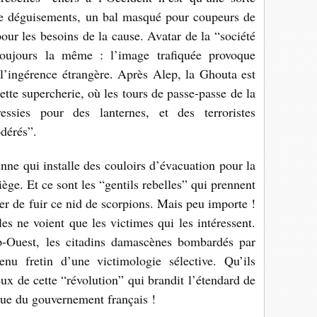
e déguisements, un bal masqué pour coupeurs de
pour les besoins de la cause. Avatar de la “société
toujours la même : l’image trafiquée provoque
e l’ingérence étrangère. Après Alep, la Ghouta est
tte supercherie, où les tours de passe-passe de la
ssies pour des lanternes, et des terroristes
dérés”.
nne qui installe des couloirs d’évacuation pour la
ège. Et ce sont les “gentils rebelles” qui prennent
nter de fuir ce nid de scorpions. Mais peu importe !
s ne voient que les victimes qui les intéressent.
p-Ouest, les citadins damascènes bombardés par
nu fretin d’une victimologie sélective. Qu’ils
ux de cette “révolution” qui brandit l’étendard de
ïque du gouvernement français !