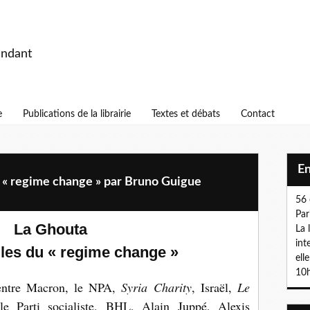
endant
e
Publications de la librairie
Textes et débats
Contact
E
du « regime change » par Bruno Guigue
56 
Par
La Ghouta
La 
int
tiles du « regime change »
ell
10h
entre Macron, le NPA,
Syria Charity
, Israël,
Le
le Parti socialiste, BHL, Alain Juppé, Alexis