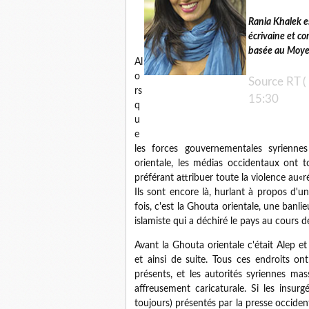
Rania Khalek e
écrivaine et c
basée au Moye
Al
o
Source RT (
rs
15:30
q
u
e
les forces gouvernementales syrienne
orientale, les médias occidentaux ont t
préférant attribuer toute la violence au«r
Ils sont encore là, hurlant à propos d'un
fois, c'est la Ghouta orientale, une banli
islamiste qui a déchiré le pays au cours d
Avant la Ghouta orientale c'était Alep 
et ainsi de suite.
Tous ces endroits ont
présents, et les autorités syriennes mas
affreusement caricaturale.
Si les insurg
toujours) présentés par la presse occid