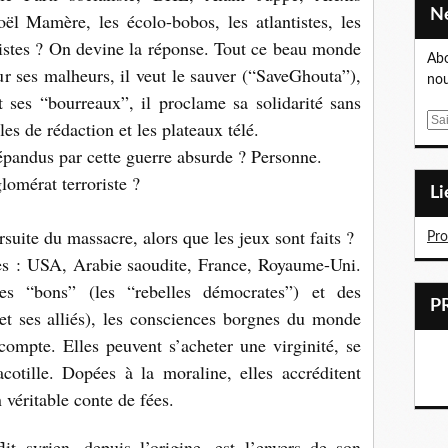
oël Mamère, les écolo-bobos, les atlantistes, les
histes ? On devine la réponse. Tout ce beau monde
Abo
ur ses malheurs, il veut le sauver (“SaveGhouta”),
nou
t ses “bourreaux”, il proclame sa solidarité sans
E
les de rédaction et les plateaux télé.
m
épandus par cette guerre absurde ? Personne.
a
lomérat terroriste ?
i
L
l
suite du massacre, alors que les jeux sont faits ?
Pr
mes : USA, Arabie saoudite, France, Royaume-Uni.
s “bons” (les “rebelles démocrates”) et des
et ses alliés), les consciences borgnes du monde
compte. Elles peuvent s’acheter une virginité, se
tille. Dopées à la moraline, elles accréditent
 véritable conte de fées.
lit syrien, depuis l’origine, est l’envers de son