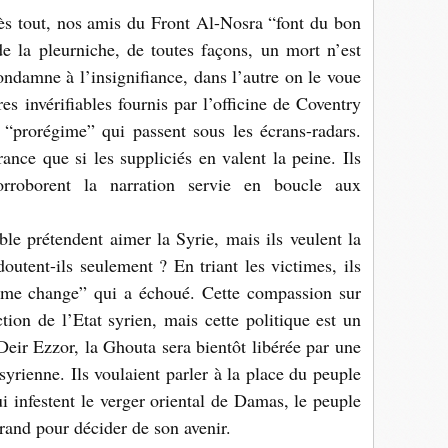
ès tout, nos amis du Front Al-Nosra “font du bon
e la pleurniche, de toutes façons, un mort n’est
ndamne à l’insignifiance, dans l’autre on le voue
res invérifiables fournis par l’officine de Coventry
 “prorégime” qui passent sous les écrans-radars.
ance que si les suppliciés en valent la peine. Ils
corroborent la narration servie en boucle aux
le prétendent aimer la Syrie, mais ils veulent la
utent-ils seulement ? En triant les victimes, ils
egime change” qui a échoué. Cette compassion sur
ion de l’Etat syrien, mais cette politique est un
ir Ezzor, la Ghouta sera bientôt libérée par une
yrienne. Ils voulaient parler à la place du peuple
qui infestent le verger oriental de Damas, le peuple
grand pour décider de son avenir.