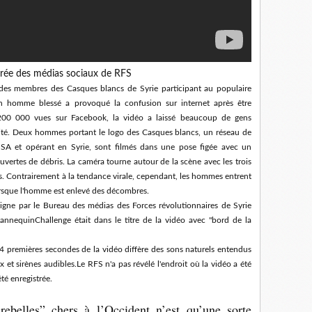
tirée des médias sociaux de RFS
es membres des Casques blancs de Syrie participant au populaire
 homme blessé a provoqué la confusion sur internet après être
00 000 vues sur Facebook, la vidéo a laissé beaucoup de gens
ité.
Deux hommes portant le logo des Casques blancs, un réseau de
 USA et opérant en Syrie, sont filmés dans une pose figée avec un
vertes de débris.
L
a caméra tourne autour de la scène avec les trois
s.
Contrairement à la tendance virale, cependant, les hommes entrent
sque l'homme est enlevé des décombres.
ligne par le Bureau des médias des Forces révolutionnaires de Syrie
nnequinChallenge était dans le titre de la vidéo avec "bord de la
 24 premières secondes de la vidéo diffère des sons naturels entendus
x et sirènes audibles.
Le RFS n'a pas révélé l'endroit où la vidéo a été
été enregistrée.
rebelles” chers à l’Occident n’est qu’une sorte