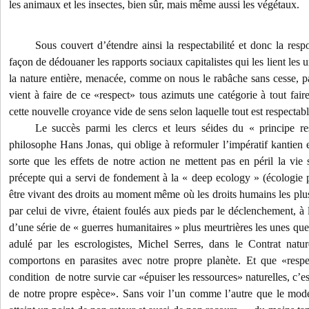
les animaux et les insectes, bien sûr, mais même aussi les végétaux.
Sous couvert d’étendre ainsi la respectabilité et donc la re
façon de dédouaner les rapports sociaux capitalistes qui les lient les
la nature entière, menacée, comme on nous le rabâche sans cesse, par
vient à faire de ce «respect» tous azimuts une catégorie à tout fai
cette nouvelle croyance vide de sens selon laquelle tout est respectabl
Le succès parmi les clercs et leurs séides du « principe re
philosophe Hans Jonas, qui oblige à reformuler l’impératif kantien 
sorte que les effets de notre action ne mettent pas en péril la vie 
précepte qui a servi de fondement à la « deep ecology » (écologie 
être vivant des droits au moment même où les droits humains les pl
par celui de vivre, étaient foulés aux pieds par le déclenchement, à l
d’une série de « guerres humanitaires » plus meurtrières les unes que
adulé par les escrologistes, Michel Serres, dans le Contrat natu
comportons en parasites avec notre propre planète. Et que «respe
condition de notre survie car «épuiser les ressources» naturelles, c’e
de notre propre espèce». Sans voir l’un comme l’autre que le mode