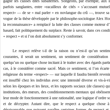
gagné les classes dites subalternes. Songeons, par exemple, aux 
parfois sanglantes, entre «racailleux de cités » s’accusant mut
respect» — de se « mal parler » en novlangue du crû —, trouve sa 
vogue de la thèse développée par le philosophe-sociologue Alex Hon
la reconnaissance» a remplacé la lutte des classes comme moteur d
hasard, fait politiquement du surplace. Reste à savoir, dans ces condi
« respect » et si l’on doit absolument s’y conformer.
Le respect relève t-il de la raison ou n’est-il qu’un sentim
courantes, il serait un sentiment, un sentiment de considération
quelqu’un ou quelque chose incitant à le traiter avec des égards parti
cas, à le considérer comme sacré. Mais ce sentiment, si l’on écart
religieuse du terme «respect» — sur laquelle il faudra bientôt reveni
est insufflé chez les individus avec une intensité diverse et vis-à-
selon les époques et les lieux, et les rapports sociaux (de classes) q
institutions, des mœurs, des conditionnements mentaux qui obéissent 
leur mode de fonctionnement à une rationalité, une logique d’ordre soc
et de décrypter. Autant dire, que le respect a quelque chose à 
déraisonnable que puissent paraître certaines formes de respect et