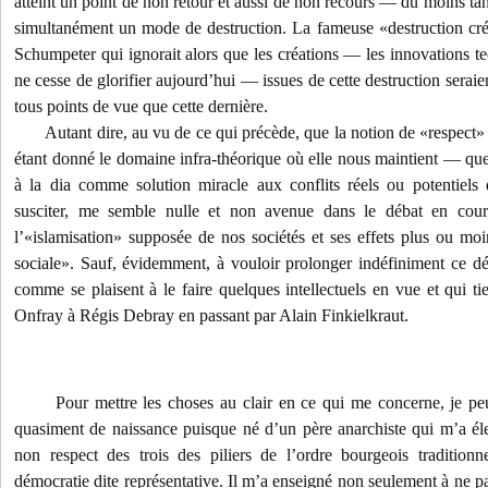
atteint un point de non retour et aussi de non recours — du moins tan
simultanément un mode de destruction. La fameuse «destruction cré
Schumpeter qui ignorait alors que les créations — les innovations te
ne cesse de glorifier aujourd’hui — issues de cette destruction seraie
tous points de vue que cette dernière.
Autant dire, au vu de ce qui précède, que la notion de «respect
étant donné le domaine infra-théorique où elle nous maintient — que 
à la dia comme solution miracle aux conflits réels ou potentiels 
susciter, me semble nulle et non avenue dans le débat en cour
l’«islamisation» supposée de nos sociétés et ses effets plus ou moi
sociale». Sauf, évidemment, à vouloir prolonger indéfiniment ce déb
comme se plaisent à le faire quelques intellectuels en vue et qui ti
Onfray à Régis Debray en passant par Alain Finkielkraut.
Pour mettre les choses au clair en ce qui me concerne, je pe
quasiment de naissance puisque né d’un père anarchiste qui m’a él
non respect des trois des piliers de l’ordre bourgeois traditionn
démocratie dite représentative. Il m’a enseigné non seulement à ne pa