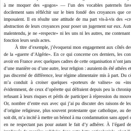
à me moquer des «gogos» — l’un des vocables paternels favo
docilement sans réfléchir sur le bien fondé des croyances que ces i
imposaient. Il en résulte une attitude de ma part vis-à-vis des «cr
abstraction de leurs croyances pour poser un jugement sur eux. Autre
malentendu, je ne «respecte» ni les uns ni les autres, me contenant 
fonction leurs seuls actes.
À titre d’exemple, j’évoquerai mon engagement aux côtés de
de la «guerre d’Algérie». En ce qui concerne ces derniers, les cont
avoir en France avec quelques cadres de cette organisation n’ont jamai
d’une manière ou d’une autre, leur religion : auraient-ils été athées 
pas discerné de différence, leur régime alimentaire mis à part. Du c
m’a conduit à croiser quelques «porteurs de valises» ou «i
évidemment, de ceux d’opérette qui défraient depuis peu la chroni
refusant à leurs risques et périls de participer à répression du mouv
Or, nombre d’entre eux avec qui j’ai pu discuter des raisons de leur
d’origine religieuse, plus souvent protestante que catholique, au d
soit dit, m’a incité à mettre un bémol à ma condamnation sans appel de
en ne respectant pas pour autant le fait d’y adhérer. À l’égard d