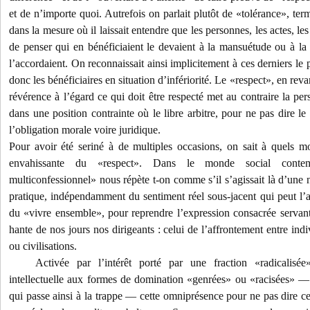
et de n’importe quoi. Autrefois on parlait plutôt de «tolérance», terme
dans la mesure où il laissait entendre que les personnes, les actes, le
de penser qui en bénéficiaient le devaient à la mansuétude ou à la 
l’accordaient. On reconnaissait ainsi implicitement à ces derniers le 
donc les bénéficiaires en situation d’infériorité. Le «respect», en re
révérence à l’égard ce qui doit être respecté met au contraire la pe
dans une position contrainte où le libre arbitre, pour ne pas dire le
l’obligation morale voire juridique.
Pour avoir été seriné à de multiples occasions, on sait à quels mo
envahissante du «respect». Dans le monde social contemp
multiconfessionnel» nous répète t-on comme s’il s’agissait là d’une
pratique, indépendamment du sentiment réel sous-jacent qui peut l’a
du «vivre ensemble», pour reprendre l’expression consacrée servan
hante de nos jours nos dirigeants : celui de l’affrontement entre in
ou civilisations.
Activée par l’intérêt porté par une fraction «radicalisée
intellectuelle aux formes de domination «genrées» ou «racisées» —
qui passe ainsi à la trappe — cette omniprésence pour ne pas dire ce