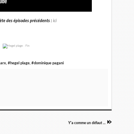
lète des épisodes précédents :
ici
marx
,
#hegel plage
,
#dominique pagani
Y'a comme un défaut ...