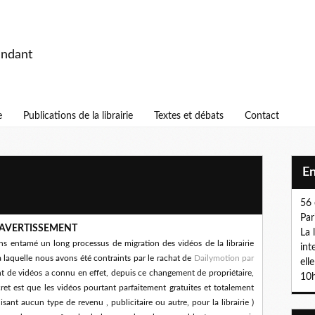
endant
e
Publications de la librairie
Textes et débats
Contact
E
56 
Par
AVERTISSEMENT
La 
ons entamé un long processus de migration des vidéos de la librairie
int
à laquelle nous avons été contraints par le rachat de
Dailymotion par
ell
nt de vidéos a connu en effet, depuis ce changement de propriétaire,
10h
ret est que les vidéos pourtant parfaitement gratuites et totalement
sant aucun type de revenu , publicitaire ou autre, pour la librairie )