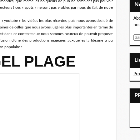
s immondes, que même les bolqueurs de pub ne semblent pas pouvoir
ecteurs ( ces « spots » ne sont pas visibles par nous du fait de notre
Abo
 « youtube » les vidéos les plus récentes, puis nous avons décidé de
nou
taines de celles que nous avons jugé les plus importantes en terme de
C'est dans ce contexte que nous sommes heureux de pouvoir proposer
E
ffusion d'une des productions majeures auxquelles la librairie a pu
m
on populaire :
a
EL PLAGE
i
L
l
Pr