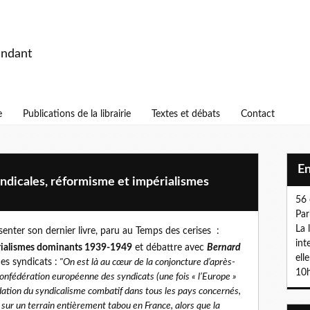
endant
e
Publications de la librairie
Textes et débats
Contact
E
yndicales, réformisme et impérialismes
56 
Par
La 
senter son dernier livre, paru au Temps des cerises :
int
érialismes dominants 1939-1949
et débattre avec
Bernard
ell
es syndicats :
"On est là au cœur de la conjoncture d’après-
10h
Confédération européenne des syndicats (une fois « l’Europe »
uidation du syndicalisme combatif dans tous les pays concernés,
 sur un terrain entièrement tabou en France, alors que la