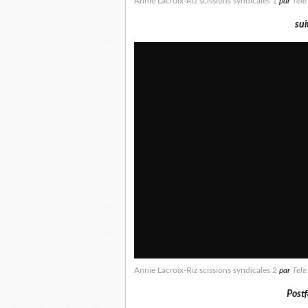
Annie Lacroix-Riz scissions syndicales 1
par
Tel
sui
Annie Lacroix-Riz scissions syndicales 2
par
Tel
Post