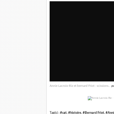
Annie Lacroix-Riz et bernard Friot : scissions...
p
Tag(s) :
#cgt
,
#histoire
,
#Bernard Friot
,
#Anni