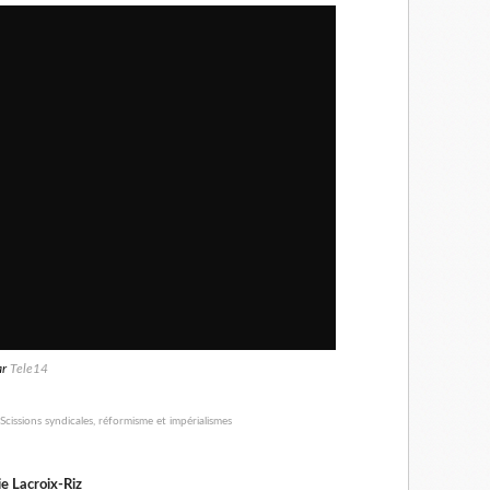
ar
Tele14
e Lacroix-Riz