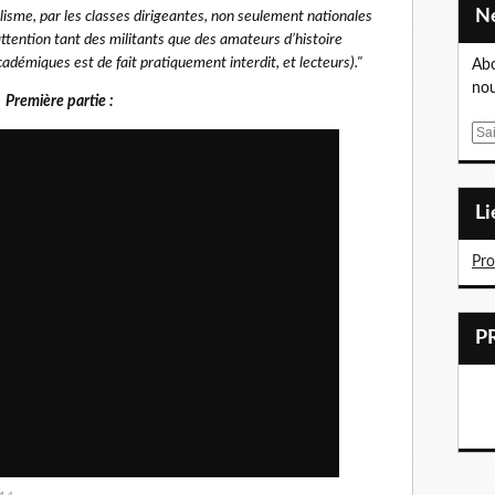
lisme, par les classes dirigeantes, non seulement nationales
ttention tant des militants que des amateurs d’histoire
adémiques est de fait pratiquement interdit, et lecteurs)."
Abo
nou
Première partie :
E
m
a
i
L
l
Pr