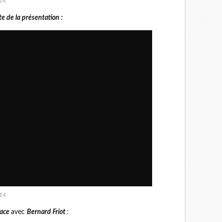
e14
te de la présentation :
e14
face
avec
Bernard Friot
: