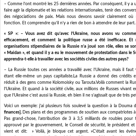
– Comme l’ont montré les 25 dernières années. Par conséquent, il y a une
faire agir la diplomatie et les relations internationales, tenir des conv
des négociations de paix. Mais nous devons savoir clairement où s
fonction. Et comprendre qu’il n’y a rien de bon à attendre de leur part.
« SP »: – Vous avez dit qu’avec l’Ukraine, nous avons vu comment
efficacement, et comment la politique russe a été inefficace. E
organisations stipendiaires de la Russie n’a joué son rôle, elles se s
« Maidan », et quand il y a eu le mouvement de protestation dans le S
apprendra-t-elle à travailler avec les sociétés civiles des autres pays?
– La Russie toutes ces années a travaillé avec l’Ukraine, mais il faut 
étant elle-même un pays capitaliste.La Russie a donné des crédits et
réduit à des gens comme Kolomoisky ou Tarouta.Voilà comment la Russie
l’Ukraine. Et quand à la société civile, aux millions de Russes vivant e
que l’Ukraine c’est aussi la Russie, eh bien il ne s’agissait que de très 
Voici un exemple: j’ai plusieurs fois soulevé la question à la Douma
finances].
Des plans et des programmes de soutien aux compatriotes à 
Pas grand-chose, l’attribution de 3 à 3,5 milliards de roubles pour
approuvé par le gouvernement, le Conseil de sécurité, le président e
vient et dit: » Voilà, je bloque cet argent. »C’était avant les évén