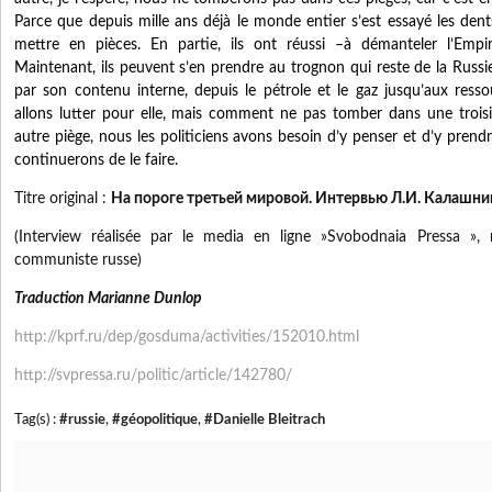
Parce que depuis mille ans déjà le monde entier s’est essayé les dents
mettre en pièces. En partie, ils ont réussi –à démanteler l’Empir
Maintenant, ils peuvent s’en prendre au trognon qui reste de la Russie
par son contenu interne, depuis le pétrole et le gaz jusqu’aux res
allons lutter pour elle, mais comment ne pas tomber dans une troi
autre piège, nous les politiciens avons besoin d’y penser et d’y prend
continuerons de le faire.
Titre original :
На пороге третьей мировой. Интервью Л.И. Калашни
(Interview réalisée par le media en ligne »Svobodnaia Pressa », r
communiste russe)
Traduction Marianne Dunlop
http://kprf.ru/dep/gosduma/activities/152010.html
http://svpressa.ru/politic/article/142780/
Tag(s) :
#russie
,
#géopolitique
,
#Danielle Bleitrach