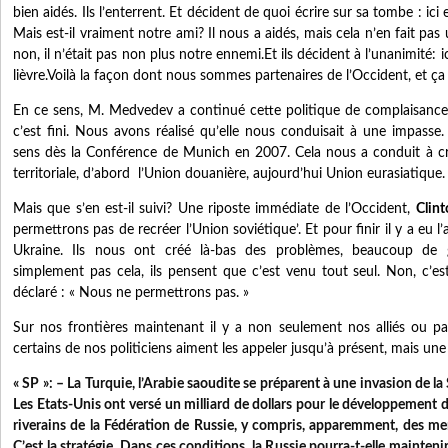
bien aidés. Ils l’enterrent. Et décident de quoi écrire sur sa tombe : ici 
Mais est-il vraiment notre ami? Il nous a aidés, mais cela n’en fait pa
non, il n’était pas non plus notre ennemi.Et ils décident à l’unanimité: i
lièvre.Voilà la façon dont nous sommes partenaires de l’Occident, et ç
En ce sens, M. Medvedev a continué cette politique de complaisance
c’est fini. Nous avons réalisé qu’elle nous conduisait à une impasse
sens dès la Conférence de Munich en 2007. Cela nous a conduit à cr
territoriale, d’abord l’Union douanière, aujourd’hui Union eurasiatique.
Mais que s’en est-il suivi? Une riposte immédiate de l’Occident,
Clint
permettrons pas de recréer l’Union soviétique’. Et pour finir il y a eu l
Ukraine. Ils nous ont créé là-bas des problèmes, beaucoup de
simplement pas cela, ils pensent que c’est venu tout seul. Non, c’es
déclaré : « Nous ne permettrons pas. »
Sur nos frontières maintenant il y a non seulement nos alliés ou 
certains de nos politiciens aiment les appeler jusqu’à présent, mais une 
« SP »: – La Turquie, l’Arabie saoudite se préparent à une invasion de la S
Les Etats-Unis ont versé un milliard de dollars pour le développement 
riverains de la Fédération de Russie, y compris, apparemment, des me
C’est la stratégie. Dans ces conditions, la Russie pourra-t-elle mainteni