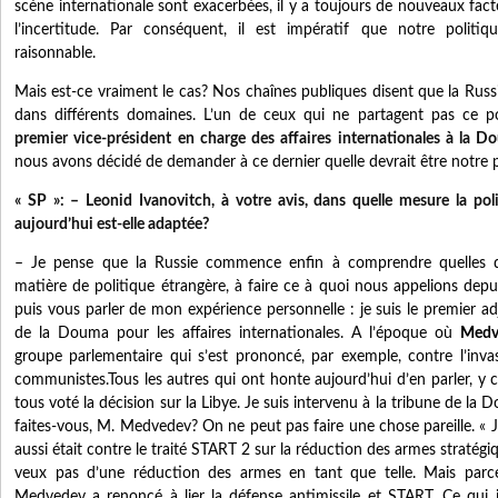
scène internationale sont exacerbées, il y a toujours de nouveaux fact
l’incertitude. Par conséquent, il est impératif que notre politiqu
raisonnable.
Mais est-ce vraiment le cas? Nos chaînes publiques disent que la Rus
dans différents domaines. L’un de ceux qui ne partagent pas ce po
premier vice-président en charge des affaires internationales à la 
nous avons décidé de demander à ce dernier quelle devrait être notre p
« SP »: – Leonid Ivanovitch, à votre avis, dans quelle mesure la pol
aujourd’hui est-elle adaptée?
– Je pense que la Russie commence enfin à comprendre quelles do
matière de politique étrangère, à faire ce à quoi nous appelions dep
puis vous parler de mon expérience personnelle : je suis le premier a
de la Douma pour les affaires internationales. A l’époque où
Medv
groupe parlementaire qui s’est prononcé, par exemple, contre l’invas
communistes.Tous les autres qui ont honte aujourd’hui d’en parler, y c
tous voté la décision sur la Libye. Je suis intervenu à la tribune de la
faites-vous, M. Medvedev? On ne peut pas faire une chose pareille. « J
aussi était contre le traité START 2 sur la réduction des armes stratég
veux pas d’une réduction des armes en tant que telle. Mais parc
Medvedev a renoncé à lier la défense antimissile et START. Ce qui