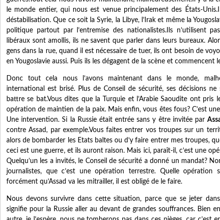
le monde entier, qui nous est venue principalement des États-Unis.
déstabilisation. Que ce soit la Syrie, la Libye, l’Irak et même la Yougosl
politique partout par l’entremise des nationalistes.Ils n’utilisent pa
libéraux sont amollis, ils ne savent que parler dans leurs bureaux. Alor
gens dans la rue, quand il est nécessaire de tuer, ils ont besoin de voyous
en Yougoslavie aussi. Puis ils les dégagent de la scène et commencent le
Donc tout cela nous l’avons maintenant dans le monde, malh
international est brisé. Plus de Conseil de sécurité, ses décisions ne
battre se bat.Vous dites que la Turquie et l’Arabie Saoudite ont pris l
opération de maintien de la paix. Mais enfin, vous êtes fous? C’est une
Une intervention. Si la Russie était entrée sans y être invitée par
Ass
contre Assad, par exemple.Vous faites entrer vos troupes sur un terri
alors de bombarder les Etats baltes ou d’y faire entrer mes troupes, que
ceci est une guerre, et ils auront raison. Mais ici, paraît-il, c’est une o
Quelqu’un les a invités, le Conseil de sécurité a donné un mandat? Non
journalistes, que c’est une opération terrestre. Quelle opération s
forcément qu’Assad va les mitrailler, il est obligé de le faire.
Nous devons survivre dans cette situation, parce que se jeter dans
signifie pour la Russie aller au devant de grandes souffrances. Bien 
autre, je l’espère, nous ne tomberons pas dans ces pièges, car c’est e