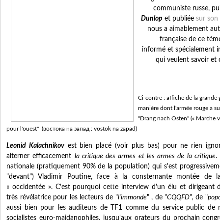
communiste russe, pui
Dunlop
et publiée
sur son 
nous a aimablement auto
française de ce tém
informé et spécialement i
qui veulent savoir et
Ci-contre : affiche de la grande g
manière dont l'armée rouge a su
"Drang nach Osten" (« Marche ver
pour l'ouest" (востока на запад : vostok na zapad)
Leonid Kalachnikov
est bien placé (voir plus bas) pour ne rien ignor
alterner efficacement
la critique des armes et les armes de la critique
.
nationale (pratiquement 90% de la population) qui s'est progressiveme
"devant") Vladimir Poutine, face à la consternante montée de l
« occidentée ». C'est pourquoi cette interview d'un élu et dirigeant 
très révélatrice pour les lecteurs de "
l'immonde
" , de "
CQQFD
", de "
popo
aussi bien pour les auditeurs de TF1 comme du service public de ra
socialistes euro-maidanophiles, jusqu'aux orateurs du prochain con