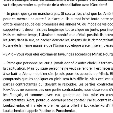
va-t-elle pas reculer au prétexte de la réconciliation avec l’Occident?
– Je pense que ça ne marchera pas. Si cela arrive, c’est que les Améric
pour en mettre une autre à la place, qu’ils auront brisé toute notre p
ont tellement soupé des promesses des années 90 du mode de vie occid
supporteront désormais pas longtemps toute clique ou junte, peu impo
Mais en même temps, l’Ukraine a montré que c’était possible.Ils peuve
les gens dans la rue, se cacher derrière les slogans de la démocratisati
Russie de la même manière que l’Union soviétique a été mise en pièces
« SP »: – Vous vous êtes exprimé en faveur des accords de Minsk. Pour
– Parce que personne ne leur a jamais donné d’autre choix.L’alternative
la capitulation. Mais puisque personne ne veut se rendre, il est néces
à se battre. Alors, moi, bien sûr, je suis pour les accords de Minsk. Bi
comprends que les appliquer en plein sera très difficile. Mais ceci est 
parties contractantes qui doivent le résoudre. Les parties contract
Kiev.Nous ne sommes pas une partie contractante, nous observons d’e
les Français, et sommes avec eux garants de leur mise en œuvr
contractantes. Alors, pourquoi devrais-je être contre? J’ai au contraire
Loukachenko,
et il a été le premier qui a offert à Loukachenko d’ini
Loukachenko a appelé Poutine et
Porochenko.