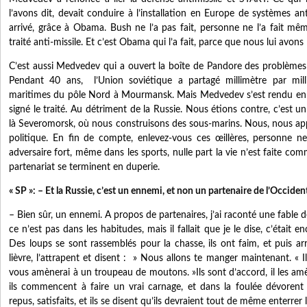
l’avons dit, devait conduire à l’installation en Europe de systèmes anti
arrivé, grâce à Obama. Bush ne l’a pas fait, personne ne l’a fait mê
traité anti-missile. Et c’est Obama qui l’a fait, parce que nous lui avons la
C’est aussi Medvedev qui a ouvert la boîte de Pandore des problèmes 
Pendant 40 ans, l’Union soviétique a partagé millimètre par mil
maritimes du pôle Nord à Mourmansk. Mais Medvedev s’est rendu en 
signé le traité. Au détriment de la Russie. Nous étions contre, c’est 
là Severomorsk, où nous construisons des sous-marins. Nous, nous app
politique. En fin de compte, enlevez-vous ces œillères, personne n
adversaire fort, même dans les sports, nulle part la vie n’est faite com
partenariat se terminent en duperie.
« SP »: – Et la Russie, c’est un ennemi, et non un partenaire de l’Occiden
– Bien sûr, un ennemi. A propos de partenaires, j’ai raconté une fable 
ce n’est pas dans les habitudes, mais il fallait que je le dise, c’était
Des loups se sont rassemblés pour la chasse, ils ont faim, et puis arr
lièvre, l’attrapent et disent : » Nous allons te manger maintenant. « 
vous amènerai à un troupeau de moutons. »Ils sont d’accord, il les a
ils commencent à faire un vrai carnage, et dans la foulée dévorent au
repus, satisfaits, et ils se disent qu’ils devraient tout de même enterrer l