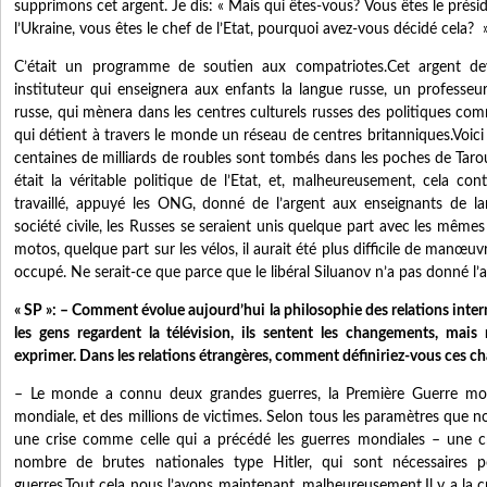
supprimons cet argent. Je dis: « Mais qui êtes-vous? Vous êtes le prési
l’Ukraine, vous êtes le chef de l’Etat, pourquoi avez-vous décidé cela? 
C’était un programme de soutien aux compatriotes.Cet argent de
instituteur qui enseignera aux enfants la langue russe, un professeur 
russe, qui mènera dans les centres culturels russes des politiques com
qui détient à travers le monde un réseau de centres britanniques.Voici 
centaines de milliards de roubles sont tombés dans les poches de Tarou
était la véritable politique de l’Etat, et, malheureusement, cela con
travaillé, appuyé les ONG, donné de l’argent aux enseignants de la
société civile, les Russes se seraient unis quelque part avec les mêmes 
motos, quelque part sur les vélos, il aurait été plus difficile de manœu
occupé. Ne serait-ce que parce que le libéral Siluanov n’a pas donné l’a
« SP »: – Comment évolue aujourd’hui la philosophie des relations inte
les gens regardent la télévision, ils sentent les changements, mais
exprimer. Dans les relations étrangères, comment définiriez-vous ces 
– Le monde a connu deux grandes guerres, la Première Guerre mon
mondiale, et des millions de victimes. Selon tous les paramètres que n
une crise comme celle qui a précédé les guerres mondiales – une c
nombre de brutes nationales type Hitler, qui sont nécessaires
guerres.Tout cela nous l’avons maintenant, malheureusement.Il y a la 