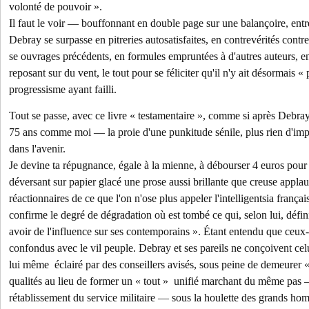
volonté de pouvoir ».
Il faut le voir — bouffonnant en double page sur une balançoire, entr
Debray se surpasse en pitreries autosatisfaites, en contrevérités contre
se ouvrages précédents, en formules empruntées à d'autres auteurs, en
reposant sur du vent, le tout pour se féliciter qu'il n'y ait désormais « 
progressisme ayant failli.
Tout se passe, avec ce livre « testamentaire », comme si après Debra
75 ans comme moi — la proie d'une punkitude sénile, plus rien d'impo
dans l'avenir.
Je devine ta répugnance, égale à la mienne, à débourser 4 euros pou
déversant sur papier glacé une prose aussi brillante que creuse applau
réactionnaires de ce que l'on n'ose plus appeler l'intelligentsia frança
confirme le degré de dégradation où est tombé ce qui, selon lui, définit 
avoir de l'influence sur ses contemporains ». Étant entendu que ceux-c
confondus avec le vil peuple. Debray et ses pareils ne conçoivent cel
lui même éclairé par des conseillers avisés, sous peine de demeurer «
qualités au lieu de former un « tout » unifié marchant du même pas
rétablissement du service militaire — sous la houlette des grands h