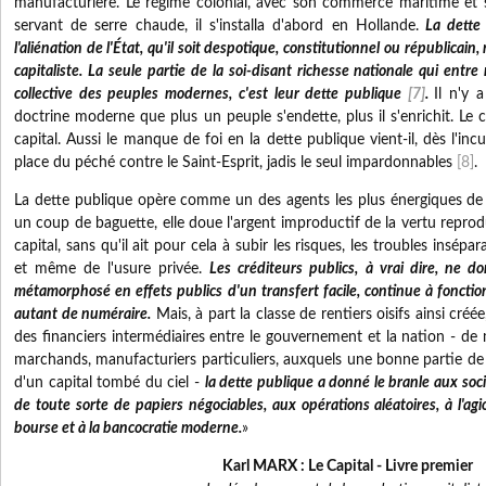
manufacturière. Le régime colonial, avec son commerce maritime et s
servant de serre chaude, il s'installa d'abord en Hollande.
La dette 
l'aliénation de l'État, qu'il soit despotique, constitutionnel ou républicai
capitaliste. La seule partie de la soi-disant richesse nationale qui entr
collective des peuples modernes, c'est leur dette publique
[7]
.
Il n'y 
doctrine moderne que plus un peuple s'endette, plus il s'enrichit. Le cr
capital. Aussi le manque de foi en la dette publique vient-il, dès l'inc
place du péché contre le Saint-Esprit, jadis le seul impardonnables
[8]
.
La dette publique opère comme un des agents les plus énergiques de l
un coup de baguette, elle doue l'argent improductif de la vertu reprodu
capital, sans qu'il ait pour cela à subir les risques, les troubles insépa
et même de l'usure privée.
Les créditeurs publics, à vrai dire, ne do
métamorphosé en effets publics d'un transfert facile, continue à fonct
autant de numéraire.
Mais, à part la classe de rentiers oisifs ainsi créé
des financiers intermédiaires entre le gouvernement et la nation - de 
marchands, manufacturiers particuliers, auxquels une bonne partie de
d'un capital tombé du ciel -
la dette publique a donné le branle aux soc
de toute sorte de papiers négociables, aux opérations aléatoires, à l'a
bourse et à la bancocratie moderne.
»
Karl MARX :
Le Capital - Livre premier