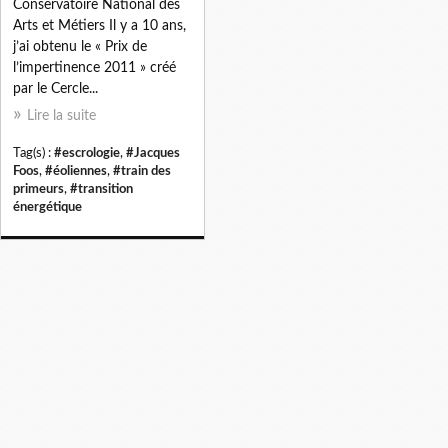
Conservatoire National des
Arts et Métiers Il y a 10 ans,
j’ai obtenu le « Prix de
l’impertinence 2011 » créé
par le Cercle...
Lire la suite
Tag(s) :
#escrologie
,
#Jacques
Foos
,
#éoliennes
,
#train des
primeurs
,
#transition
énergétique