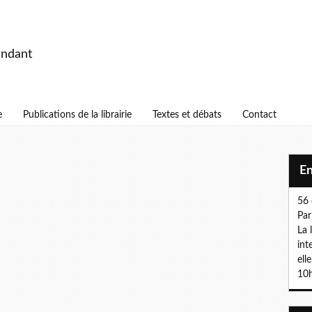
endant
e
Publications de la librairie
Textes et débats
Contact
E
56 
Par
La 
int
ell
10h