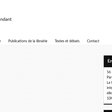
endant
e
Publications de la librairie
Textes et débats
Contact
E
56 
Par
La 
int
ell
10h