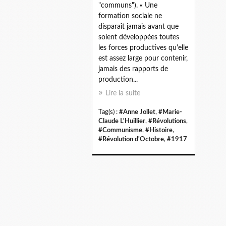
"communs"). « Une
formation sociale ne
disparaît jamais avant que
soient développées toutes
les forces productives qu'elle
est assez large pour contenir,
jamais des rapports de
production...
Lire la suite
Tag(s) :
#Anne Jollet
,
#Marie-
Claude L'Huillier
,
#Révolutions
,
#Communisme
,
#Histoire
,
#Révolution d'Octobre
,
#1917