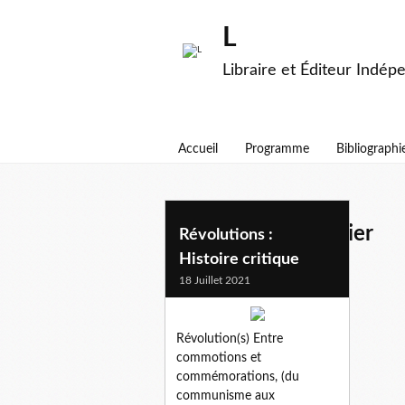
L
Libraire et Éditeur Indép
Accueil
Programme
Bibliographi
marie-claude l'huillier
Révolutions :
Histoire critique
18 Juillet 2021
Révolution(s) Entre
commotions et
commémorations, (du
communisme aux