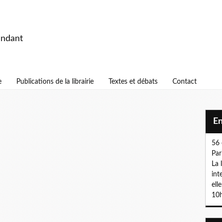
endant
e
Publications de la librairie
Textes et débats
Contact
E
56 
Par
La 
int
ell
10h