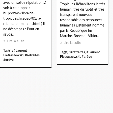
avec un solide réputation...(
Tropiques Réhabilitons le très
voir à ce propos :
humain, très disruptif et très
http://www.librairie-
transparent nouveau
tropiques.fr/2020/01/la-
responsable des ressources
retraite-en-marche.html ) il
humaines justement nommé
ne déçoit pas : Pour en
par la République En
savoir...
Marche. Brève de Viktor...
Lire la suite
Lire la suite
Tag(s) :
#Laurent
Tag(s) :
#retraites
,
#Laurent
Pietraszewski
,
#retraites
,
Pietraszewski
,
#grève
#grève