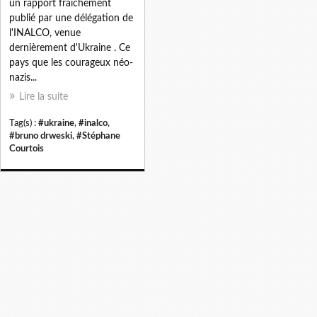
un rapport fraichement
publié par une délégation de
l'INALCO, venue
dernièrement d'Ukraine . Ce
pays que les courageux néo-
nazis...
Lire la suite
Tag(s) :
#ukraine
,
#inalco
,
#bruno drweski
,
#Stéphane
Courtois