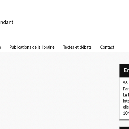
endant
e
Publications de la librairie
Textes et débats
Contact
E
56 
Par
La 
int
ell
10h