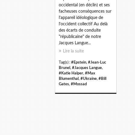
occidental (en déclin) et ses
facheuses conséquences sur
l'appareil idéologique de
l'occident collectif Au delà
des écarts de conduite
"républicaine" de notre
Jacques Langue...
Lire la suite
Tag(s) :
#Epstein
,
#Jean-Luc
Brunel
,
#Jacques Langue
,
#Katie Halper
,
#Max
Blumenthal
,
#Ukraine
,
#Bill
Gates
,
#Mossad