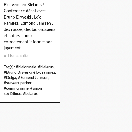
Bienvenu en Bielarus !
Conférence débat avec
Bruno Drweski , Loïc
Ramirez, Edmond Janssen ,
des russes, des biolorussiens
et autres... pour
correctement informer son
jugement...
Lire la suite
Tag(s) :
#bielorussie
,
#bielarus
,
#Bruno Drweski
,
#loïc ramirez
,
#Delga
,
#Edmond Janssen
,
#stewart parker
,
#communisme
,
#union
soviétique
,
#belarus