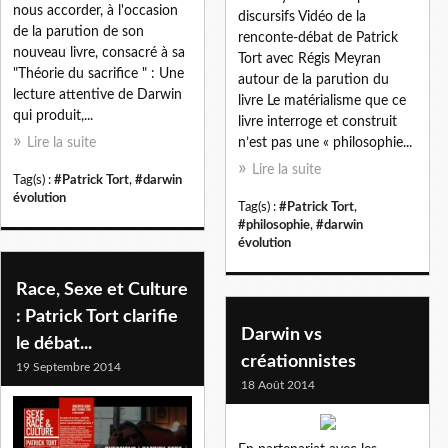
nous accorder, à l'occasion
discursifs Vidéo de la
de la parution de son
renconte-débat de Patrick
nouveau livre, consacré à sa
Tort avec Régis Meyran
"Théorie du sacrifice " : Une
autour de la parution du
lecture attentive de Darwin
livre Le matérialisme que ce
qui produit,...
livre interroge et construit
Lire la suite
n’est pas une « philosophie...
Lire la suite
Tag(s) :
#Patrick Tort
,
#darwin
évolution
Tag(s) :
#Patrick Tort
,
#philosophie
,
#darwin
évolution
Race, Sexe et Culture
: Patrick Tort clarifie
Darwin vs
le débat...
créationnistes
19 Septembre 2014
18 Août 2014