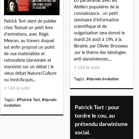
En partenariat avec les
Ateliers populaires de la
connaissance , un petit
séminaire d'information
Patrick Tort vient de publier
scientifique et de
chez Textuel un petit livre
vulgarisation sera donné le
d'entretiens, avec Régis
mardi 26 août à 19h, à la
Meyran, au travers duquel
librairie, par Olivier Brosseau
est enfin proposé un point
,sur le thème des idéologies
de vue matérialiste et
anti-darwiniennes,...
rationaliste (darwinien et
marxiste) sur un débat ( le
Lire la suite
vieux débat Nature/Culture
Tag(s) :
#darwin évolution
ou Inné/Acquis...
Lire la suite
Tag(s) :
#Patrick Tort
,
#darwin
évolution
Patrick Tort : pour
tordre le cou, au
prétendu darwinisme
social.