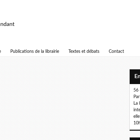
endant
e
Publications de la librairie
Textes et débats
Contact
E
56 
Par
La 
int
ell
10h