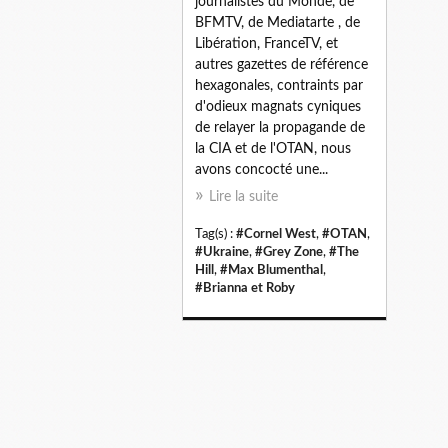
journalistes du Monde, de
BFMTV, de Mediatarte , de
Libération, FranceTV, et
autres gazettes de référence
hexagonales, contraints par
d'odieux magnats cyniques
de relayer la propagande de
la CIA et de l'OTAN, nous
avons concocté une...
Lire la suite
Tag(s) :
#Cornel West
,
#OTAN
,
#Ukraine
,
#Grey Zone
,
#The
Hill
,
#Max Blumenthal
,
#Brianna et Roby