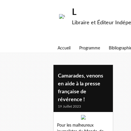
L
Libraire et Éditeur Indép
Accueil
Programme
Bibliographi
brianna et roby
Camarades, venons
en aide à la presse
française de
révérence !
19 Juillet 2023
Pour les malheureux